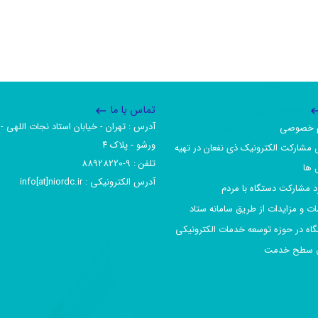
تماس با ما
آدرس :‌ تهران - خیابان استاد نجات اللهی - 
یم خصوصی
ورشو - پلاک ۴
 مشارکت الکترونیک ذی نفعان در تهیه
تلفن :‌ 9-88928220
 ها
آدرس الکترونیکی :‌ info[at]niordc.ir
رد مشارکت دستگاه با مردم
ات و مزایدات از طریق سامانه ستاد
گاه در حوزه توسعه خدمات الکترونیکی
افق سطح خدمت