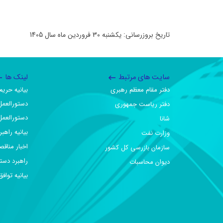
تاریخ بروزرسانی: یکشنبه 30 فروردین ماه سال 1405
سایت های مرتبط
لینک ها
دفتر مقام معظم رهبری
بیانیه حر
دستورالعمل
دفتر ریاست جمهوری
دستورالعمل
شانا
بیانیه راهب
وزارت نفت
اخبار مناقص
سازمان بازرسی کل کشور
راهبرد دست
دیوان محاسبات
بیانیه تو