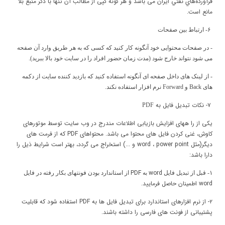
فرآورده‌هاي نفتي ایران می باشد
و هر گونه کپی از مطالب آن تنها با ذکر منبع بلا
مانع است
.
۶- ارتباط بین صفحات
- در صفحات محتوایی خود آنگونه کار کنید که کسی که به هر طریق وارد آن صفحه
می شود نتواند خارج شود (مدت زمان حضور افراد را در سایت خود بالا ببرید).
- از لینک های داخل صفحه ای آنگونه استفاده کنید که بازدید کننده سایت از دکمه
های Back و Forward نرم افزار استفاده نکند.
۷- نکات تبدیل فایل به
PDF
یکی از را ههای افزایش بازیابی اطلاعات مندرج در وب سایت توسط موتورهای
کاوش، غنی کردن فایل های محتوا می باشد. محتواهای
PDF
که از فرمت های
دیگر(مثل
power point
،
word
و ...) استخراج می گردد، بهتر است شرایط ذیل را
دارا باشد:
PDF
word
۱- قبل از تبدیل فایل
به
از اس
تاندارد بودن فونتهای بکار رفته در فایل
word
اطمینان حاصل فرمایید.
۲- از
نرم افزارهای استاندارد
برای تبدیل فایل ها به
PDF
استفاده شود که قابلیت
پشتیبانی از فونت های فارسی را داشته باشند.