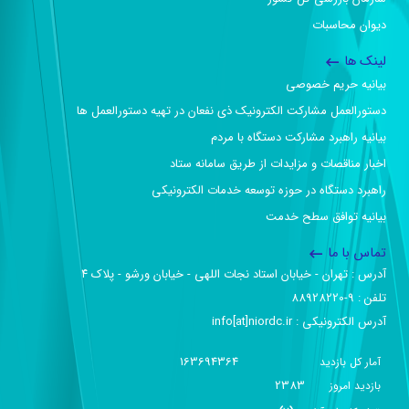
دیوان محاسبات
لینک ها
بیانیه حریم خصوصی
دستورالعمل مشارکت الکترونیک ذی نفعان در تهیه دستورالعمل ها
بیانیه راهبرد مشارکت دستگاه با مردم
اخبار مناقصات و مزایدات از طریق سامانه ستاد
راهبرد دستگاه در حوزه توسعه خدمات الکترونیکی
بیانیه توافق سطح خدمت
تماس با ما
آدرس :‌ تهران - خیابان استاد نجات اللهی - خیابان ورشو - پلاک ۴
تلفن :‌ 9-88928220
آدرس الکترونیکی :‌ info[at]niordc.ir
163694364
آمار کل بازدید
2383
بازديد امروز