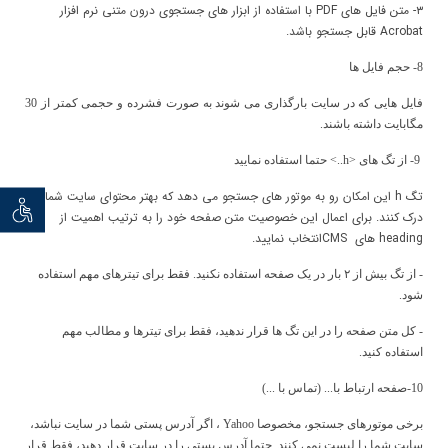
۳- متن فایل های
PDF
با استفاده از ابزار های جستجوی درون متنی نرم افزار
Acrobat
قابل جستجو باشد.
8- حجم فایل ها
فایل هایی که در سایت بارگذاری می شوند به صورت فشرده و حجمی کمتر از 30
مگابایت داشته باشند.
9- از تگ های <
h
..> حتما استفاده نمایید
تگ
h
این امکان رو به موتور های جستجو می دهد که بهتر محتوای سایت شما رو
توان خو
درک کنند. برای اعمال این خصوصیت متن صفحه خود را به ترتیب اهمیت از
heading
های
CMS
انتخاب نمایید.
- از تگ بیش از ۲ بار در یک صفحه استفاده نکنید. فقط برای تیترهای مهم استفاده
شود.
- کل متن صفحه را در این تگ ها قرار ندهید، فقط برای تیترها و مطالب مهم
استفاده کنید.
10-صفحه ارتباط با... (تماس با ...)
برخی موتورهای جستجو، مخصوصا Yahoo ، اگر آدرس پستی شما در سایت نباشد،
سایت شما را لیست نمی کنند. حتما آدرس پستی را در سایت قرار دهید، فقط قرار