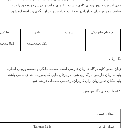
دادن آدرس صندوق پستی کافی نیست. تلفنهای تماس و آدرس حوزه خود را درج
نمایید. همچنین برای قراردادن اطلاعات افراد هر واحد از الگوی زیر استفاده شود.
نام و نام خانوادگی
سمت
تلفن
فاکس
021-xxxxxxxx
021-xxxxxxxx
11- زبان
زبان اصلی کلیه درگاه ها زبان فارسی است. صفحه خانگی و صفحه ورودی اصلی،
باید به زبان فارسی بارگذاری شود. در پرتال هایی که بصورت چند زبانه می باشند
باید امکان تغییر زبان برای کاربران در تمامی صفحات فراهم شود.
12- قالب کلی نگارش متن
عنوان
اصلی
عنوان
فرعی
Tahoma 12 B