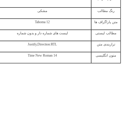
رنگ
مطالب
مشکی
متن
پاراگراف
ها
Tahoma 12
مطالب
لیستی
لیست
های
شماره
دار
و
بدون
شماره
ترازبندی
متن
Justify,Direction:RTL
متون
انگلیسی
Time New Roman 14