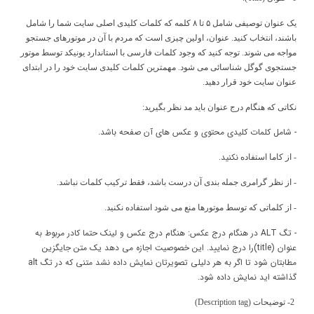
یک عنوان توصیفی شامل ۵ تا ۸ کلمه که کلمات کلیدی اصلی سایت شما را شامل
باشند، انتخاب کنید. عنوان، اولین چیزی است که مردم با آن در موتورهای جستجو
مواجه می شوند. توجه کنید که وجود کلمات فارسی با استاندارد یونیکد توسط موتور
جستجوی گوگل شناسائی می شود. مهمترین کلمات کلیدی سایت خود را در ابتدای
عنوان سایت خود قرار دهید.
نکاتی که هنگام درج عنوان باید مد نظر بگیرید:
- شامل کلمات کلیدی محتوی و عکس های آن صفحه باشد.
نکنید.
- از کاما استفاده
- از نظر گرامری جمله بندی آن درست باشد، فقط ترکیب کلمات نباشد.
- از کلماتی که توسط موتورها منع می شود استفاده نکنید.
-
تگ
ALT
در هنگام درج عکس:
هنگام درج عکس و لینک حتما کادر مربوط به
عنوان (
title
)را درج نمایید. این خصوصیت اجازه می دهد یک متن جایگزین
مطابتان شود تا اگر به هر دلیلی تصویرتان نمایش داده نشد متنی که در تگ
alt
گذاشته اید نمایش داده شود.
2- توضیحات (
Description tag
)