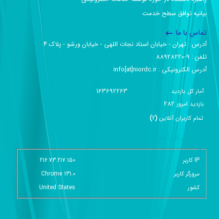
بیانیه توافق سطح خدمت
تماس با ما
آدرس :‌ تهران - خیابان استاد نجات اللهی - خیابان ورشو - پلاک ۴
تلفن :‌ 9-88928220
آدرس الکترونیکی :‌ info[at]niordc.ir
163692263
آمار کل بازدید
282
بازديد امروز
تمام کاربران آنلاين
(
2
)
گزارش آمار سایت - خلاصه
IP کاربر
216.73.217.150
مرورگر کاربر
Chrome 131.0
کشور
United States