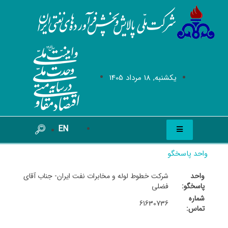
يکشنبه, 18 مرداد 1405
EN
واحد پاسخگو
واحد
شرکت خطوط لوله و مخابرات نفت ایران- جناب آقای
پاسخگو:
فضلی
شماره
61630736
تماس: