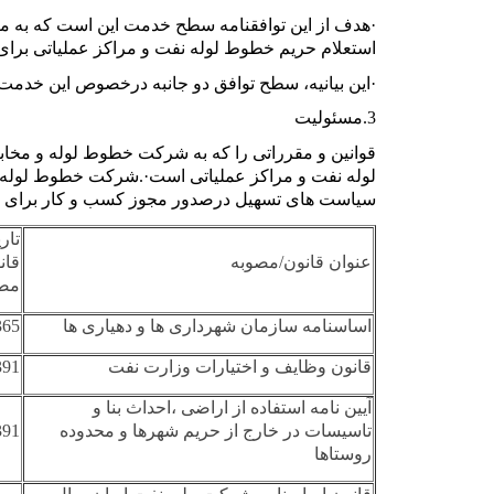
·
هدف از این توافقنامه سطح خدمت این است که به م
استعلام حریم خطوط لوله نفت و مراکز عملیاتی برای
·
این بیانیه، سطح توافق دو جانبه درخصوص این خد
3.مسئولیت
قوانین و مقرراتی را که به شرکت خطوط لوله و مخاب
لوله نفت و مراکز عملیاتی است
.·
شرکت خطوط لوله و 
سیاست های تسهیل درصدور مجوز کسب و کار برای سا
تار
عنوان قانون/مصوبه
قان
مصو
اساسنامه سازمان شهرداری ها و دهیاری ها
365
قانون وظایف و اختیارات وزارت نفت
391
آیین نامه استفاده از اراضی ،احداث بنا و
تاسیسات در خارج از حریم شهرها و محدوده
391
روستاها