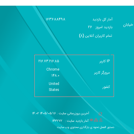
163688498
آمار کل بازدید
خیابان
26
بازديد امروز
تمام کاربران آنلاين
(
8
)
گزارش آمار سایت - خلاصه
IP کاربر
216.73.216.85
Chrome
مرورگر کاربر
148.0
United
کشور
States
آخرین بروزرسانی سایت : 1405/05/16 14:02
آمار بازدید سایت :
143272
دستور العمل نحوه ی بارگذاری محتوی وب سایت