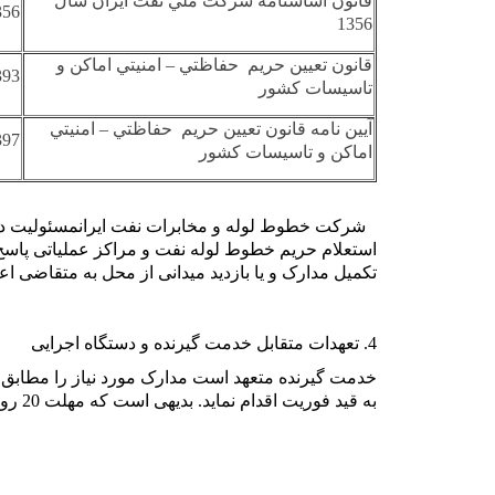
قانون اساسنامه شركت ملي نفت ايران سال
356
1356
قانون تعيين حريم حفاظتي – امنيتي اماكن و
393
تاسيسات كشور
آیين نامه قانون تعيين حريم حفاظتي – امنيتي
397
اماكن و تاسيسات كشور
استعلام حریم خطوط لوله نفت و مراکز عملیاتی پاسخ
تکمیل مدارک و یا بازدید میدانی از محل به متقاضی اع
4. تعهدات متقابل خدمت گیرنده و دستگاه اجرایی
خدمت گیرنده متعهد است مدارک مورد نیاز را مطابق 
به قید فوریت اقدام نماید. بدیهی است که مهلت 20 روزه پاسخگویی به استعلام از زمان تکمیل مدارک محاسبه می گردد