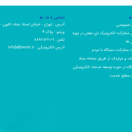
تماس با ما
آدرس :‌ تهران - خیابان استاد نجات اللهی - 
یم خصوصی
ورشو - پلاک ۴
 مشارکت الکترونیک ذی نفعان در تهیه
تلفن :‌ 9-88928220
 ها
آدرس الکترونیکی :‌ info[at]niordc.ir
رد مشارکت دستگاه با مردم
ات و مزایدات از طریق سامانه ستاد
گاه در حوزه توسعه خدمات الکترونیکی
افق سطح خدمت