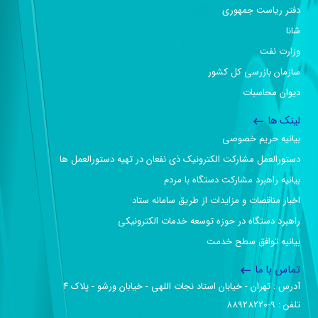
دفتر ریاست جمهوری
شانا
وزارت نفت
سازمان بازرسی کل کشور
دیوان محاسبات
لینک ها
بیانیه حریم خصوصی
دستورالعمل مشارکت الکترونیک ذی نفعان در تهیه دستورالعمل ها
بیانیه راهبرد مشارکت دستگاه با مردم
اخبار مناقصات و مزایدات از طریق سامانه ستاد
راهبرد دستگاه در حوزه توسعه خدمات الکترونیکی
بیانیه توافق سطح خدمت
تماس با ما
آدرس :‌ تهران - خیابان استاد نجات اللهی - خیابان ورشو - پلاک ۴
تلفن :‌ 9-88928220