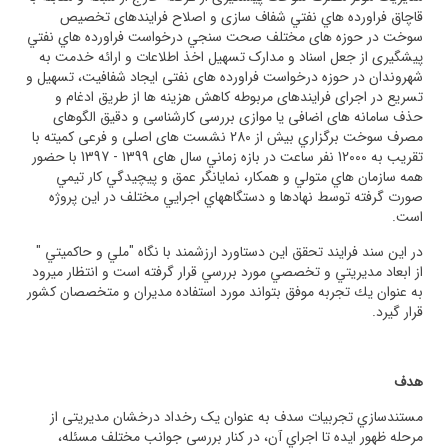
قاچاق فراورده هاي نفتي شفاف سازی و اصلاح فرایندهای تخصيص
سوخت در حوزه های مختلف صحت سنجي درخواست فراورده هاي نفتي
پيشگیری از جعل اسناد و مدارک تسهیل اخذ اطلاعات و ارائه خدمت به
شهروندان در حوزه درخواست فراورده های نفتی ایجاد شفافیت، تسهیل و
تسریع در اجرای فرایندهای مربوطه کاهش هزینه ها از طریق ادغام و
حذف سامانه های اضافی یا موازی بررسی کارشناسی و دقیق الگوهای
مصرف سوخت برگزاري بيش از 280 نشست های اصلی و فرعی کمیته با
تقریب به 12000 نفر ساعت در بازه زماني سال های 1399 - 1397 با حضور
همه سازمان هاي متولي و همکار، نمایانگر عمق و پيچيدگي كار تيمي
صورت گرفته توسط نهادها و دستگاههاي اجرايي مختلف در اين پروژه
است.
در اين سند فرايند تحقق اين دستاورد ارزشمند با نگاه "ملي و حاكميتي "
از ابعاد مديريتي و تخصصي مورد بررسي قرار گرفته است و انتظار میرود
به عنوان يك تجربه موفق بتواند مورد استفاده مديران و متخصصان کشور
قرار گیرد.
هدف
مستندسازي تجربيات سدف به عنوان یک رخداد درخشان مدیریتی از
مرحله ظهور ایده تا اجراي آن، در كنار بررسی جوانب مختلف مسئله،