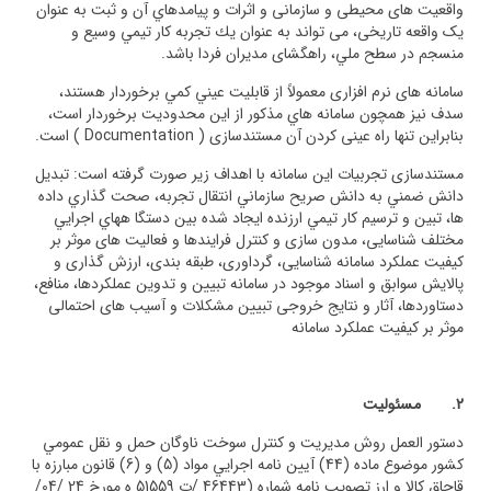
واقعیت های محیطی و سازمانی و اثرات و پيامدهاي آن و ثبت به عنوان
یک واقعه تاریخی، می تواند به عنوان يك تجربه كار تيمي وسيع و
منسجم در سطح ملي، راهگشای مدیران فردا باشد.
سامانه های نرم افزاری معمولاً از قابليت عيني كمي برخوردار هستند،
سدف نيز همچون سامانه هاي مذكور از اين محدودیت برخوردار است،
بنابراین تنها راه عینی کردن آن مستندسازی ( Documentation ) است.
مستندسازی تجربيات این سامانه با اهداف زیر صورت گرفته است: تبديل
دانش ضمني به دانش صريح سازماني انتقال تجربه، صحت گذاري داده
ها، تبين و ترسيم كار تيمي ارزنده ايجاد شده بين دستگا ههاي اجرايي
مختلف شناسايی، مدون سازی و کنترل فرايندها و فعالیت های موثر بر
کيفيت عملکرد سامانه شناسایی، گرداوری، طبقه بندی، ارزش گذاری و
پالایش سوابق و اسناد موجود در سامانه تبیین و تدوین عملكردها، منافع،
دستاوردها، آثار و نتایج خروجی تبیین مشکلات و آسیب های احتمالی
موثر بر کیفیت عملکرد سامانه
2.
مسئولیت­
دستور العمل روش مديريت و كنترل سوخت ناوگان حمل و نقل عمومي
كشور موضوع ماده (44) آيين نامه اجرايي مواد (5) و (6) قانون مبارزه با
قاچاق كالا و ارز تصويب نامه شماره (46443 /ت 51559 ه مورخ 24 /04/