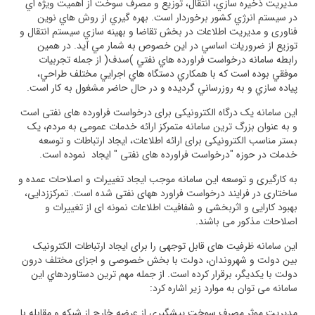
مديريت ذخيره سازي، انتقال، توزيع و مصرف سوخت از اهميت ويژه اي
در سيستم انرژي كشور برخوردار است. بهره گيري از روش هاي نوين
فناوری و مديريت اطلاعات در بخش تقاضا و بهينه سازي سيستم انتقال و
توزيع از ضروريات اساسي در اين خصوص به شمار مي آيد. در همين
رابطه سامانه درخواست فراورده هاي نفتي )سدف( از جمله تجربيات
موفقي بوده است كه با همكاري دستگاه هاي اجرايي مختلف طراحي،
پياده سازي و به روزرساني گرديده و در حال حاضر مشغول به كار است.
این سامانه یک درگاه الکترونیکی برای درخواست فراورده های نفتی است
و به عنوان بزرگ ترین سامانه متمرکز ارائه خدمات عمومی به مردم، یک
بستر مناسب الکترونیکی برای ارائه اطلاعات، ایجاد ارتباطات و توسعه
خدمات در حوزه "درخواست فراورده های نفتی " ایجاد نموده است.
به کارگیری و توسعه این سامانه موجب ایجاد تغییرات و اصلاحات عمده و
ساختاری در فرایند درخواست فراورد ههای نفتی شده است. تمرکززدایی،
بهبود کارایی و اثربخشی و شفافیت اطلاعات نمونه ای از تغییرات و
اصلاحات مذکور می باشند.
این سامانه ظرفیت های قابل توجهی را برای ایجاد ارتباطات الکترونیک
بین دولت و شهروندان، دولت با بخش خصوصی و اجزای مختلف درون
دولت با يكديگر، برقرار کرده است. از جمله مهم ترين دستاوردهاي اين
سامانه می توان به موارد زیر اشاره کرد:
مديريت موثر مصرف سوخت پیشگیری از عرضه خارج از شبکه و مقابله با