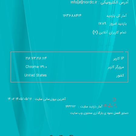
آدرس الکترونیکی :‌ info[at]niordc.ir
163688414
آمار کل بازدید
1789
بازديد امروز
تمام کاربران آنلاين
(
7
)
گزارش آمار سایت - خلاصه
IP کاربر
216.73.216.114
مرورگر کاربر
Chrome 131.0
کشور
United States
آخرین بروزرسانی سایت : 1405/05/16 14:02
آمار بازدید سایت :
143272
دستور العمل نحوه ی بارگذاری محتوی وب سایت