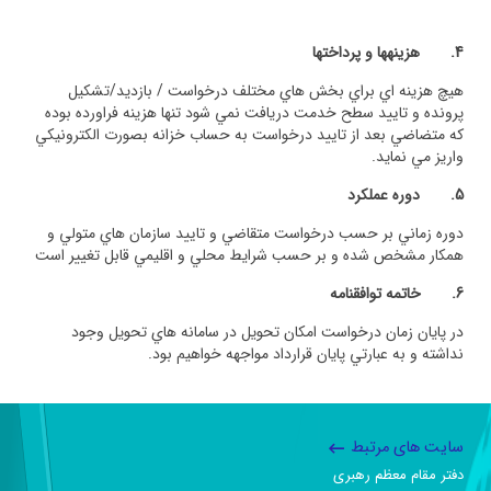
4.
هزینه­ها و پرداخت­ها
هيچ هزينه اي براي بخش هاي مختلف درخواست / بازديد/تشكيل
پرونده و تاييد سطح خدمت دريافت نمي شود تنها هزينه فراورده بوده
كه متضاضي بعد از تاييد درخواست به حساب خزانه بصورت الكترونيكي
واريز مي نمايد.
5.
دوره عملکرد
دوره زماني بر حسب درخواست متقاضي و تاييد سازمان هاي متولي و
همكار مشخص شده و بر حسب شرايط محلي و اقليمي قابل تغيير است
6.
خاتمه توافقنامه
در پايان زمان درخواست امكان تحويل در سامانه هاي تحويل وجود
نداشته و به عبارتي پايان قرارداد مواجهه خواهيم بود.
سایت های مرتبط
دفتر مقام معظم رهبری