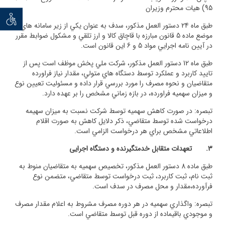
95) هيات محترم وزيران
توان خو
طبق ماه 24 دستور العمل مذكور، سدف به عنوان يكي از زير سامانه هاي
موضع ماده 5 قانون مبارزه با قاچاق كالا و ارز تلقي و مشكول ضوابط مقرر
در آيين نامه اجرايي مواد 5 و 6 اين قانون است.
طبق ماه 12 دستور العمل مذكور، شركت ملي پخش موظف است پس از
تاييد كاربرد و عملكرد توسط دستگاه هاي متولي، مقدار نياز فراورده
متقاضيان و نحوه مصرف را مورد بررسي قرار داده و مسئوليت تعيين نوع
و ميزان سهميه فراورده، در بازه زماني مشخص را بر عهده دارد.
تبصره: در صورت كاهش سهميه توسط شركت نسبت به ميزان سهيمه
درخواست شده توسط متقاضي، ذكر دلايل كاهش به صورت اقلام
اطلاعاتي مشخص براي هر درخواست الزامي است.
3.
تعهدات متقابل خدمت­گیرنده و دستگاه اجرایی
طبق ماده 8 دستور العمل مذكور، تخصيص سهميه به متقاضيان منوط به
ثبت نام، ثبت كاربرد، ثبت درخواست توسط متقاضي، متضمن نوع
فرآورده،مقدار و محل مصرف در سدف است.
تبصره: واگذاري سهميه در هر دوره مصرف مشروط به اعلام مقدار مصرف
و موجودي باقيماده از دوره قبل توسط متقاضي است.