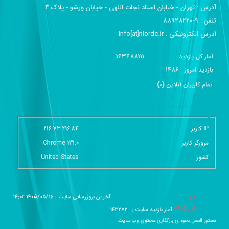
آدرس :‌ تهران - خیابان استاد نجات اللهی - خیابان ورشو - پلاک ۴
تلفن :‌ 9-88928220
آدرس الکترونیکی :‌ info[at]niordc.ir
163688111
آمار کل بازدید
1486
بازديد امروز
تمام کاربران آنلاين
(
0
)
گزارش آمار سایت - خلاصه
IP کاربر
216.73.216.84
مرورگر کاربر
Chrome 131.0
کشور
United States
آخرین بروزرسانی سایت : 1405/05/16 14:02
آمار بازدید سایت :
143272
دستور العمل نحوه ی بارگذاری محتوی وب سایت