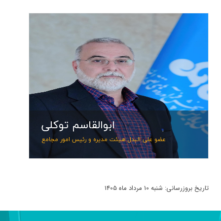
ابوا
عضو علی
تلف
ابوالقاسم توکلی
پست
عضو علی البدل هیئت مدیره و رئیس امور مجامع
تاریخ بروزرسانی: شنبه 10 مرداد ماه 1405