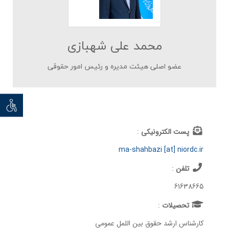
محمد علی شهبازی
عضو اصلی هیئت مدیره و رئیس امور حقوقی
توان خو
پست الکترونیکی
:
ma-shahbazi [at] niordc.ir
تلفن
:
61638665
تحصيلات
:
کارشناس ارشد حقوق بین اللمل عمومی