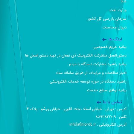
شانا
وزارت نفت
سازمان بازرسی کل کشور
دیوان محاسبات
لینک ها
بیانیه حریم خصوصی
دستورالعمل مشارکت الکترونیک ذی نفعان در تهیه دستورالعمل ها
بیانیه راهبرد مشارکت دستگاه با مردم
اخبار مناقصات و مزایدات از طریق سامانه ستاد
راهبرد دستگاه در حوزه توسعه خدمات الکترونیکی
بیانیه توافق سطح خدمت
تماس با ما
آدرس :‌ تهران - خیابان استاد نجات اللهی - خیابان ورشو - پلاک ۴
تلفن :‌ 9-88928220
آدرس الکترونیکی :‌ info[at]niordc.ir