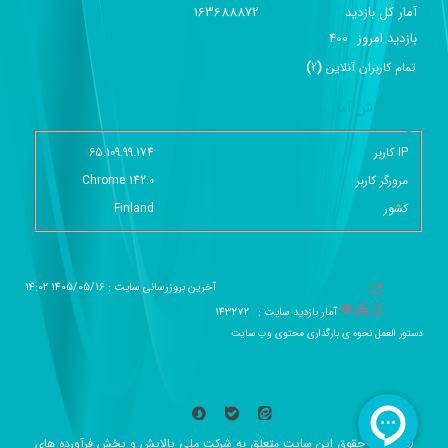
آمار کل بازدید
163688872
بازديد امروز
400
تمام کاربران آنلاين
(
2
)
گزارش آمار سایت - خلاصه
IP کاربر
65.109.99.174
مرورگر کاربر
Chrome 142.0
کشور
Finland
آخرین بروزرسانی سایت : 1405/05/16 14:02
آمار بازدید سایت :
143272
دستور العمل نحوه ی بارگذاری محتوی وب سایت
همه حقوق این سایت متعلق به شرکت ملی پالایش و پخش فرآورده های