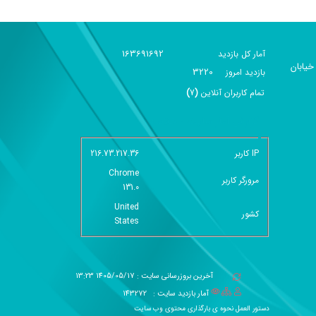
163691692
آمار کل بازدید
خیابان
3220
بازديد امروز
تمام کاربران آنلاين
(
7
)
گزارش آمار سایت - خلاصه
IP کاربر
216.73.217.36
Chrome
مرورگر کاربر
131.0
United
کشور
States
آخرین بروزرسانی سایت : 1405/05/17 13:23
آمار بازدید سایت :
143272
دستور العمل نحوه ی بارگذاری محتوی وب سایت