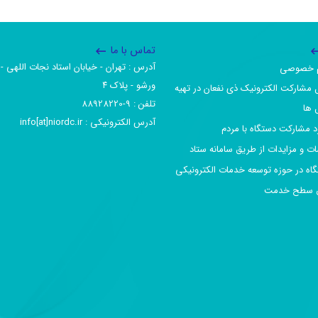
تماس با ما
آدرس :‌ تهران - خیابان استاد نجات اللهی - 
یم خصوصی
ورشو - پلاک ۴
 مشارکت الکترونیک ذی نفعان در تهیه
تلفن :‌ 9-88928220
 ها
آدرس الکترونیکی :‌ info[at]niordc.ir
رد مشارکت دستگاه با مردم
ات و مزایدات از طریق سامانه ستاد
گاه در حوزه توسعه خدمات الکترونیکی
افق سطح خدمت