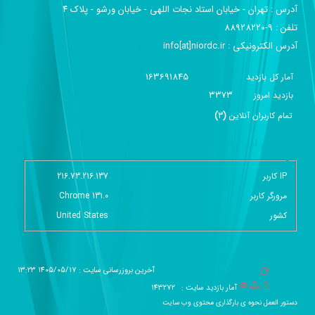
آدرس :‌ تهران - خیابان استاد نجات اللهی - خیابان ورشو - پلاک ۴
تلفن :‌ 9-88928220
آدرس الکترونیکی :‌ info[at]niordc.ir
163691845
آمار کل بازدید
3373
بازديد امروز
تمام کاربران آنلاين
(
3
)
گزارش آمار سایت - خلاصه
IP کاربر
216.73.216.137
مرورگر کاربر
Chrome 131.0
کشور
United States
آخرین بروزرسانی سایت : 1405/05/17 13:23
آمار بازدید سایت :
143272
دستور العمل نحوه ی بارگذاری محتوی وب سایت