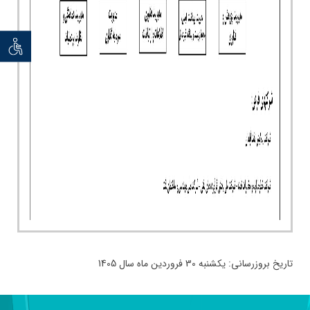
توان خو
تاریخ بروزرسانی: یکشنبه 30 فروردین ماه سال 1405