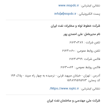
نشانی اینترنتی :
www.niopdc.ir
پست الکترونیکی :
info[at]niopdc.ir
شرکت خطوط لوله و مخابرات نفت ایران
نام مدیرعامل: علی احمدی پور
تلفن شرکت : 61630389
تلفن روابط عمومی : 61630060
فاکس شرکت: 61630399
فاکس روابط عمومی : 61630064
آدرس : تهران - خیابان سپهبد قرنی - نرسیده به چهار راه سپند - پلاک 194
کد پستی: 159899595913
نشانی اینترنتی :
https://www.ioptc.ir/
شرکت ملی مهندسی و ساختمان نفت ایران