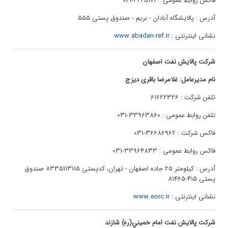
فاکس روابط عمومی : 2225174-061
آدرس : پالایشگاه آبادان - بريم - صندوق پستی 555
نشانی اینترنتی :
www.abadan-ref.ir
شرکت پالایش نفت اصفهان
نام مدیرعامل: غلامرضا باقری دیزج
تلفن شرکت : 61622326
تلفن روابط عمومی : 33963860-031
فاکس شرکت : 36686962-031
فاکس روابط عمومی : 33964833-031
آدرس : کیلومتر 25 جاده اصفهان - تهران، کدپستی 8335113115 صندوق
پستی 415-81465
نشانی اینترنتی :
www.eorc.ir
شرکت پالایش نفت امام خميني(ره) شازند