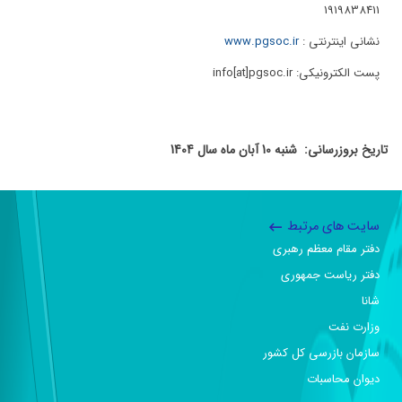
1919838411
نشانی اینترنتی :
www.pgsoc.ir
پست الکترونیکی: info[at]pgsoc.ir
تاریخ بروزرسانی: شنبه 10 آبان ماه سال 1404
سایت های مرتبط
دفتر مقام معظم رهبری
دفتر ریاست جمهوری
شانا
وزارت نفت
سازمان بازرسی کل کشور
دیوان محاسبات