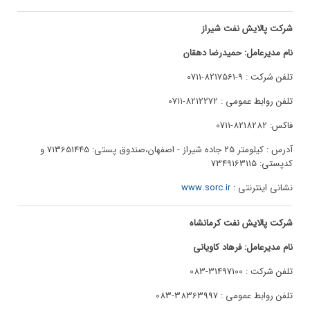
شرکت پالایش نفت شیراز
نام مدیرعامل: حمیدرضا دهقان
تلفن شرکت : 9-8217561-0711
تلفن روابط عمومی : 8212272-0711
فاکس: 8218282-0711
آدرس : کیلومتر 25 جاده شیراز - اصفهان،صندوق پستی: 713651445 و
کدپستی: 7349163115
نشانی اینترنتی :
www.sorc.ir
شرکت پالایش نفت کرمانشاه
نام مدیرعامل: فرهاد کاویانی
تلفن شرکت : 31497100-083
تلفن روابط عمومی : 38363997-083