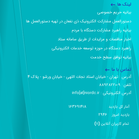
لینک ها
بیانیه حریم خصوصی
دستورالعمل مشارکت الکترونیک ذی نفعان در تهیه دستورالعمل ها
بیانیه راهبرد مشارکت دستگاه با مردم
اخبار مناقصات و مزایدات از طریق سامانه ستاد
راهبرد دستگاه در حوزه توسعه خدمات الکترونیکی
بیانیه توافق سطح خدمت
تماس با ما
آدرس :‌ تهران - خیابان استاد نجات اللهی - خیابان ورشو - پلاک ۴
تلفن :‌ 9-88928220
آدرس الکترونیکی :‌ info[at]niordc.ir
163691418
آمار کل بازدید
2946
بازديد امروز
تمام کاربران آنلاين
(
11
)
گزارش آمار سایت - خلاصه