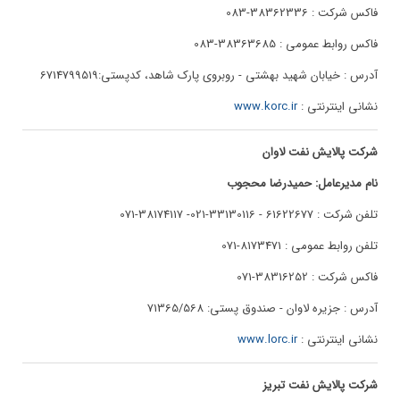
فاکس شرکت : 38362336-083
فاکس روابط عمومی : 38363685-083
آدرس : خیابان شهید بهشتی - روبروی پارک شاهد، کدپستی:6714799519
نشانی اینترنتی :
www.korc.ir
شرکت پالایش نفت لاوان
نام مدیرعامل: حمیدرضا محجوب
تلفن شرکت : 61622677 - 33130116-021- 38174117-071
تلفن روابط عمومی : 8173471-071
فاکس شرکت : 38316252-071
آدرس : جزیره لاوان - صندوق پستی: 71365/568
نشانی اینترنتی :
www.lorc.ir
شرکت پالایش نفت تبریز