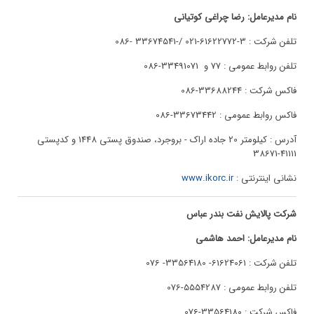
نام مدیرعامل: رضا چراغی کوتیانی
تلفن شرکت : 3-61622772-021 /-33674541 -086
تلفن روابط عمومی : 77 و 33491071-086
فاکس شرکت : 33688244-086
فاکس روابط عمومی : 33673442-086
آدرس : کیلومتر 20 جاده اراک - بروجرد، صندوق پستی 1448 و کدپستی
41111-38671
نشانی اینترنتی :
www.ikorc.ir
شرکت پالایش نفت بندر عباس
نام مدیرعامل: احمد هاشمی
تلفن شرکت : 61624061- 33564180- 076
تلفن روابط عمومی : 5554287-076
فاکس شرکت : 33564180-076