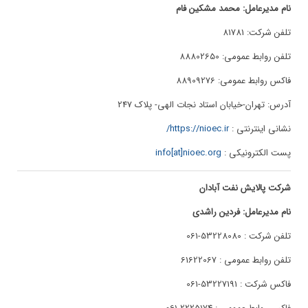
نام مدیرعامل: محمد مشکین فام
تلفن شرکت: 81781
تلفن روابط عمومی: 88802650
فاکس روابط عمومی: 88909276
آدرس: تهران-خیابان استاد نجات الهی- پلاک 247
نشانی اینترنتی :
https://nioec.ir/
پست الکترونیکی :
info[at]nioec.org
شرکت پالایش نفت آبادان
نام مدیرعامل: فردین راشدی
تلفن شرکت : 53228080-061
تلفن روابط عمومی : 61622067
فاکس شرکت : 53227191-061