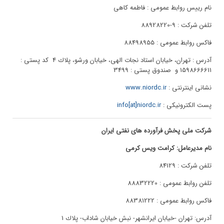
نام رییس روابط عمومی : فاطمه کاهی
تلفن شرکت : 9-88928220
فاکس روابط عمومی : 88498955
آدرس : تهران، خیابان استاد نجات الهی، خیابان ورشو، پلاك 4 کد پستی :
1598666611 و صندوق پستی : 3499
نشانی اینترنتی :
www.niordc.ir
پست الکترونیکی :
info[at]niordc.ir
شرکت ملی پخش فرآورده های نفتی ایران
نام مدیرعامل: کرامت ویس کرمی
تلفن شرکت : 84129
تلفن روابط عمومی : 88832220
فاکس روابط عمومی : 88381222
آدرس: تهران -خیابان ایرانشهر- نبش خيابان شاداب- پلاك 1