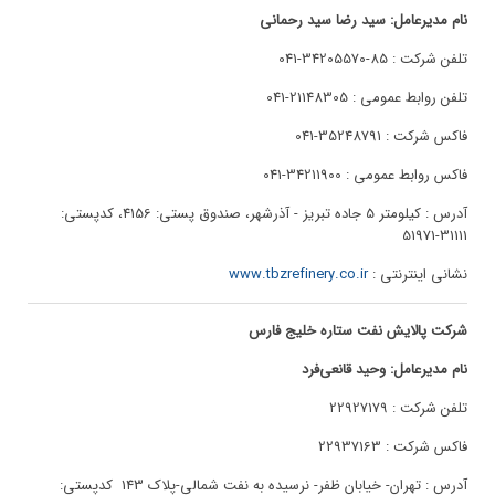
نام مدیرعامل: سید رضا سید رحمانی
تلفن شرکت : 85-34205570-041
تلفن روابط عمومی : 21148305-041
فاکس شرکت : 35248791-041
فاکس روابط عمومی : 34211900-041
آدرس : کیلومتر 5 جاده تبریز - آذرشهر، صندوق پستی: 4156، کدپستی:
31111-51971
نشانی اینترنتی :
www.tbzrefinery.co.ir
شرکت پالایش نفت ستاره خلیج فارس
نام مدیرعامل: وحید قانعی‌فرد
تلفن شرکت : 22927179
فاکس شرکت : 22937163
آدرس : تهران- خیابان ظفر- نرسیده به نفت شمالی-پلاک 143 کدپستی: