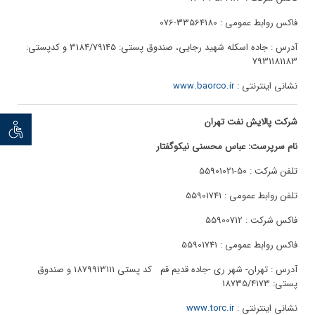
فاکس روابط عمومی : 33564180-076
آدرس : جاده اسکله شهید رجایی، صندوق پستی: 3184/79145 و کدپستی:
7931181183
نشانی اینترنتی :
www.baorco.ir
شرکت پالایش نفت تهران
توان خو
نام سرپرست: عباس محسنی نیکوگفتار
تلفن شرکت : 50-55901021
تلفن روابط عمومی : 55901741
فاکس شرکت : 55900712
فاکس روابط عمومی : 55901741
آدرس : تهران- شهر ری -جاده قدیم قم کد پستی 1879913111 و صندوق
پستی: 18735/4173
نشانی اینترنتی :
www.torc.ir