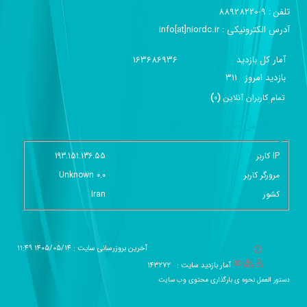
تماس با ما
آدرس :‌ تهران - خیابان استاد نجات اللهی - خیابان ورشو - پلاک ۴
تلفن :‌ 9-88928220
آدرس الکترونیکی :‌ info[at]niordc.ir
آمار کل بازدید
163686936
بازديد امروز
311
تمام کاربران آنلاين
(
0
)
گزارش آمار سایت - خلاصه
IP کاربر
193.151.136.55
مرورگر کاربر
Unknown 0.0
کشور
Iran
آخرین بروزرسانی سایت : 1405/05/14 11:49
آمار بازدید سایت :
143272