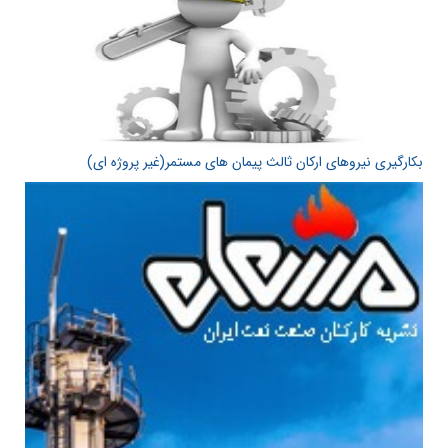
بکارگیری نیروهای ارکان ثالث پیمان های مستمر(غیر پروژه ای)