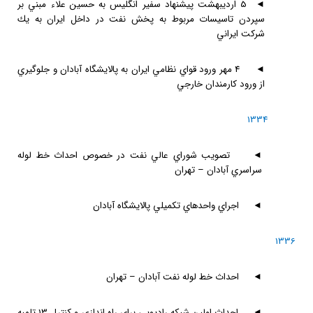
◄
5 ارديبهشت پيشنهاد سفير انگليس به حسين علاء مبني بر
سپردن تاسيسات مربوط به پخش نفت در داخل ايران به يك
شركت ايراني
◄
4 مهر ورود قواي نظامي ايران به پالايشگاه آبادان و جلوگيري
از ورود كارمندان خارجي
1334
◄
تصويب شوراي عالي نفت در خصوص احداث خط لوله
سراسري آبادان – تهران
◄
اجراي واحدهاي تكميلي پالايشگاه آبادان
1336
◄
احداث خط لوله نفت آبادان – تهران
◄
احداث اولين شبكه راديويي براي راه اندازي و كنترل 13 تلمبه