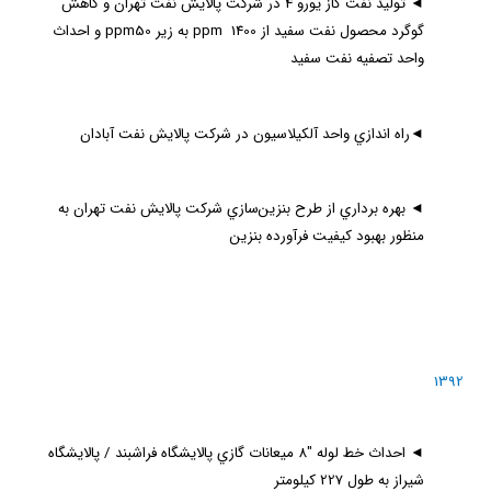
◄
توليد نفت گاز يورو 4 در شركت پالايش نفت تهران و كاهش
گوگرد محصول نفت سفيد از
1400 به زير
ppm
ppm
50 و احداث
واحد تصفيه نفت سفيد
◄
راه اندازي واحد آلكيلاسيون در شركت پالايش نفت آبادان
◄
بهره برداري از طرح بنزين‌سازي شركت پالايش نفت تهران به
منظور بهبود كيفيت فرآورده بنزين
1392
◄
احداث خط لوله "8 ميعانات گازي پالايشگاه فراشبند / پالايشگاه
شيراز به طول 227 كيلومتر