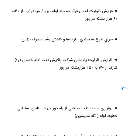
◄
افزايش ظرفيت انتقال فرآورده خط لوله تبريز/ مياندوآب از 30به
60 هزار بشكه در روز
◄
اجراي طرح هدفمندي يارانه‌ها و كاهش رشد مصرف بنزين
◄
افزايش ظرفيت پالايشي شركت پالايش نفت امام خميني (ره)
شازند از 170 به 250 هزاربشكه در روز
1390
◄
برقراري سامانه طب صنعتي از راه دور جهت مناطق عملياتي
خطوط لوله ( تله مديسين)