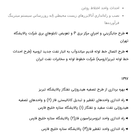
احداث واحد اختلاط روغن
نصب و راه‌اندازي آنالايزرهاي زيست محيطي §به روزرساني سيستم ميترينگ
فرآورده‌ها
◄طرح جايگزيني و اجراي مركز برق P و تعويض تابلوهاي برق شركت پالايشگاه
تهران
◄طرح اتصال خط لوله قدیم میاندوآب به انبار نفت جدید ارومیه (طرح احداث
خط لوله تبریز/ارومیه) شركت خطوط لوله و مخابرات نفت ايران
1397
◄
بهره برداری از طرح تصفیه هیدروژنی نفتگاز پالایشگاه تبریز
◄
راه اندازی واحدهای تقطیر و تبدیل کاتالیستی فاز (2) و واحدهای تصفیه
هیدروژنی نفت سفید و نفتگاز (1) پالایشگاه ستاره خلیج فارس
◄
راه اندازی واحد ایزومریزاسیون فاز(2) پالایشگاه ستاره خلیج فارس
◄
راه اندازی واحد تقطیر فاز(3) پالایشگاه ستاره خلیج فارس