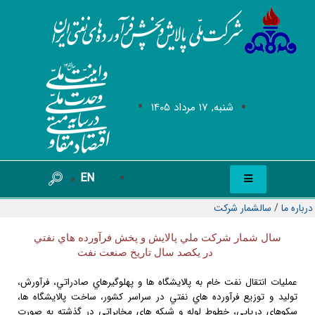
شنبه, 17 مرداد 1405
EN
درباره ما
/
سالشمار شرکت
سال شمار شركت ملي پالايش و پخش فرآورده هاي نفتي
در يكصد سال تاريخ صنعت نفت
عمليات انتقال نفت خام به پالايشگاه ها و پهلوگيرهاي صادراتي، فرآورش،
توليد و توزيع فرآورده هاي نفتي در سراسر كشور، ساخت پالايشگاه ها،
سكوهاي دريايي، خطوط لوله و شبكه هاي مخابراتي در گذشته به صورت