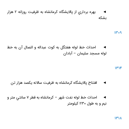
◄
بهره برداري از پالايشگاه كرمانشاه به ظرفيت روزانه 2 هزار
بشكه
1309
◄
احداث خط لوله هفتگل به كوت عبداله و اتصال آن به خط
لوله مسجد سليمان – آبادان
1314
◄
افتتاح پالايشگاه كرمانشاه به ظرفيت سالانه يكصد هزار تن
◄
احداث خط لوله نفت شهر – كرمانشاه به قطر 7 سانتي متر و
نيم و به طول 230 كيلومتر
1318