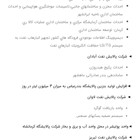
احداث مخزن و ساختمانهاي جانبي،تاسيسات سوختگيري هواپيمايي و احداث
ساختمان اداري ناحيه ايرانشهر
احداث ساختمان آزمايشگاه مركزي و ساختمان اداري عمليات كالا ري
كرمان- توسعه ساختمان اداري
ديسپچينگ اطلاعات موجودي فرودگاه هاي كشور تجهيز انبارهاب نفت به
سيستم LG/TG حفاظت الكترونيك انبارهاي نفت
◄ شركت پالايش نفت آبادان
احداث پکیج هیدروژن
ساماندهی بندر صادراتی ماهشهر
◄افزايش توليد بنزين پالايشگاه بندرعباس به میزان 3 میلیون لیتر در روز
◄ شركت پالايش نفت لاوان
واحد بازيافت گوگرد
سيستم تصفيه پسابهای صنعتی
◄واحد پوليشر در محل واحد آب و برق و بخار شركت پالايشگاه كرمانشاه
◄ شركت پالايش نفت تبريز