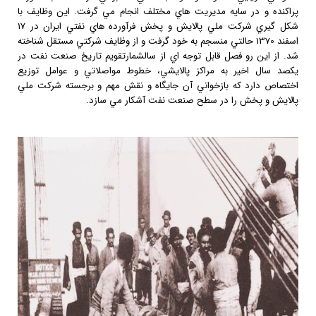
پراكنده و در سايه مديريت هاي مختلف انجام مي گرفت. اين وظايف با
شكل گيري شركت ملي پالايش و پخش فرآورده هاي نفتي ايران در 17
اسفند 1370 حالتي منسجم به خود گرفت و از وظايف شركتي مستقل شناخته
شد. از اين رو فصل قابل توجه اي از سالشمارتقويم تاريخ صنعت نفت در
يكصد سال اخير به مراكز پالايشي، خطوط مواصلاتي و عوامل توزيع
اختصاص دارد كه بازخواني آن جايگاه و نقش مهم و برجسته شركت ملي
پالايش و پخش را در سطح صنعت نفت آشكار مي سازد.