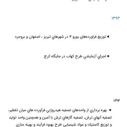
1393
◄
توزیع فراورده‌های یورو 4 در شهرهاي تبريز ،‌ اصفهان و بروجرد
◄
اجراي آزمايشي طرح كهاب در جايگاه كرج
1394
◄
بهره برداري از واحدهای تصفيه هيدروژني فرآورده هاي ميان تقطير،
تصفيه آبهاي ترش، تصفيه گازهاي ترش با آمين و همچنین واحد توليد
و توزيع كاستيك و مواد شيميايي طرح بهبود فرآيند و بهينه سازي