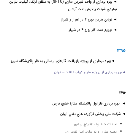
◄
بهره برداري از
واحد شیرین سازی (
GPTU
) به منظور ارتقاء کیفیت بنزین
توليدي شركت پالايش نفت آبادان
◄
توزیع بنزین یورو 4 در اهواز و شیراز
◄
توزیع نفت گاز یورو 4 در شیراز
1395
◄بهره برداری از پروژه بازیافت گازهای ارسالی به فلر پالایشگاه تبریز
◄
بهره برداری از پروژه طرح کهاب VRU اصفهان
1396
◄ بهره برداری فاز اول پالایشگاه ستارۀ خلیج فارس
◄ شركت ملي پخش فرآورده هاي نفتي ايران
احداث خط لوله 16اينچ بوشهر
بهينه سازي و نو سازي انبار نفت ري