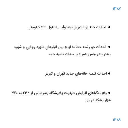
1387
◄
احداث خط لوله تبريز مياندوآب به طول 144 كيلومتر
◄
احداث دو رشته خط ۱۰ اينچ بين انبارهاي شهيد رجايي و شهيد
باهنر بندرعباس همراه با احداث تلمبه خانه
◄
احداث تلمبه خانه‌هاي جديد تهران و تبريز
◄
رفع تنگناهاي افزايش ظرفيت پالايشگاه بندرعباس از 232 به 320
هزار بشكه در روز
1389