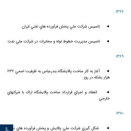
1366
◄
تاسيس شركت ملي پخش فرآورده هاي نفتي ايران
◄
تاسيس مديريت خطوط لوله و مخابرات در شركت ملي نفت
1369
◄
آغاز به كار ساخت پالايشگاه بندرعباس به ظرفيت اسمي 232
هزار بشكه در روز
◄
انعقاد و اجراي قرارداد ساخت پالايشگاه اراك با شركتهاي
خارجي
1370
◄
شكل گيري شركت ملي پالايش و پخش فرآورده هاي نفتي
توان خو