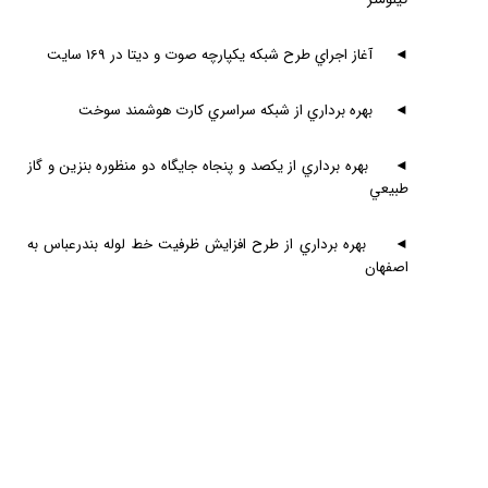
◄
آغاز اجراي طرح شبكه يكپارچه صوت و ديتا در 169 سايت
◄
بهره برداري از شبكه سراسري كارت هوشمند سوخت
◄
بهره برداري از يكصد و پنجاه جايگاه دو منظوره بنزين و گاز
طبيعي
◄
بهره برداري از طرح افزايش ظرفيت خط لوله بندرعباس به
اصفهان