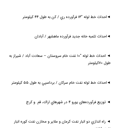
◄
احداث خط لوله "14 فرآورده ري / كن به طول 44 كيلومتر
◄
احداث تلمبه خانه جديد فرآورده ماهشهر / آبادان
◄
احداث خط لوله "10 نفت خام سروستان – سعادت آباد / شيراز به
طول 70كيلومتر
◄
احداث خط لوله نفت خام سركان / برداسپي به طول 55 كيلومتر
◄
توزیع فرآورده‌های یورو 4 در شهرهاي اراك، ‌قم و كرج
◄
راه اندازي دو انبار نفت كرمان و ملاير و مخازن نفت كوره انبار