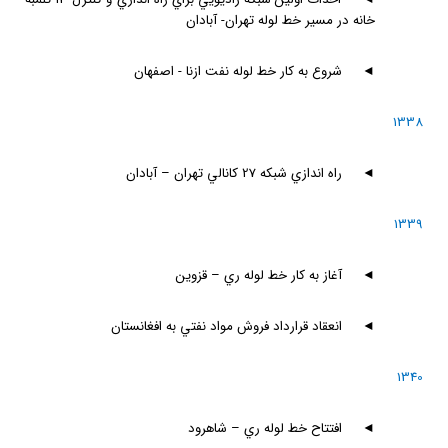
خانه در مسير خط لوله تهران- آبادان
◄
شروع به كار خط لوله نفت ازنا - اصفهان
1338
◄
راه اندازي شبكه 27 كانالي تهران – آبادان
1339
◄
آغاز به كار خط لوله ري – قزوين
◄
انعقاد قرارداد فروش مواد نفتي به افغانستان
1340
◄
افتتاح خط لوله ري – شاهرود