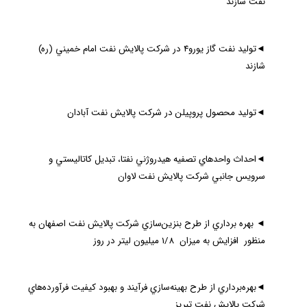
نفت شازند
◄
توليد نفت گاز يورو4 در شركت پالايش نفت امام خميني (ره)
شازند
◄
توليد محصول پروپيلن در شركت پالايش نفت آبادان
◄
احداث واحدهاي تصفيه هيدروژني نفتا، تبديل كاتاليستي و
سرويس جانبي شركت پالايش نفت لاوان
◄
بهره برداري از طرح بنزين‌سازي شركت پالايش نفت اصفهان به
منظور افزايش به ميزان 1/8 ميليون ليتر در روز
◄
بهره‌برداري از طرح بهينه‌سازي فرآيند و بهبود كيفيت فرآورده‌هاي
شركت پالايش نفت تبريز