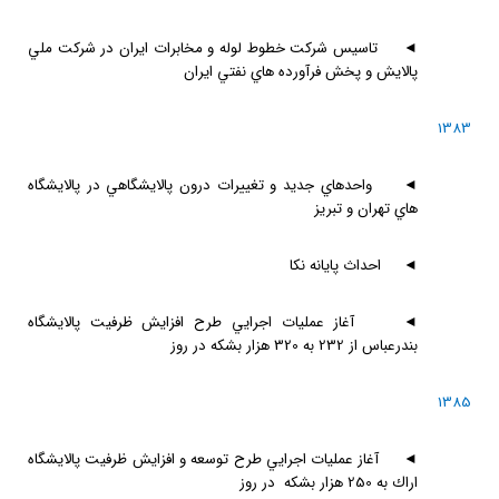
◄
تاسيس شركت خطوط لوله و مخابرات ايران در شركت ملي
پالايش و پخش فرآورده هاي نفتي ايران
1383
◄
واحدهاي جديد و تغييرات درون پالايشگاهي در پالايشگاه
هاي تهران و تبريز
◄
احداث پايانه نكا
◄
آغاز عمليات اجرايي طرح افزايش ظرفيت پالايشگاه
بندرعباس از 232 به 320 هزار بشكه در روز
1385
◄
آغاز عمليات اجرايي طرح توسعه و افزايش ظرفيت پالايشگاه
اراك به 250 هزار بشكه در روز