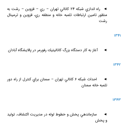
◄
راه اندازي شبكه 24 كانالي تهران – ري – قزوين – رشت به
منظور تامين ارتباطات تلمبه خانه و منطقه ري، قزوين و ترمينال
رشت
1341
◄
آغاز به كار دستگاه بزرگ كاتاليتيك رفورمر در پالايشگاه آبادان
1342
◄
احداث شبكه 6 كانالي تهران – سمنان براي كنترل از راه دور
تلمبه خانه سمنان
1343
◄
سازماندهي پخش و خطوط لوله در مديريت اكتشاف، توليد
و پخش