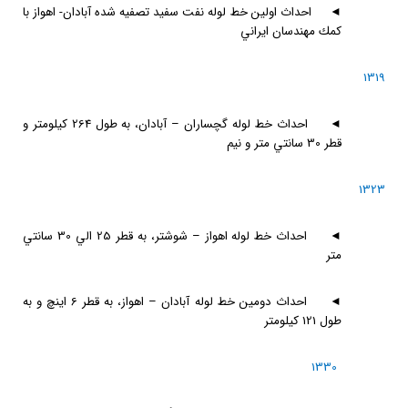
◄
احداث اولين خط لوله نفت سفيد تصفيه شده آبادان- اهواز با
كمك مهندسان ايراني
1319
◄
احداث خط لوله گچساران – آبادان، به طول 264 كيلومتر و
قطر 30 سانتي متر و نيم
1323
◄
احداث خط لوله اهواز – شوشتر، به قطر 25 الي 30 سانتي
متر
◄
احداث دومين خط لوله آبادان – اهواز، به قطر 6 اينچ و به
طول 121 كيلومتر
1330