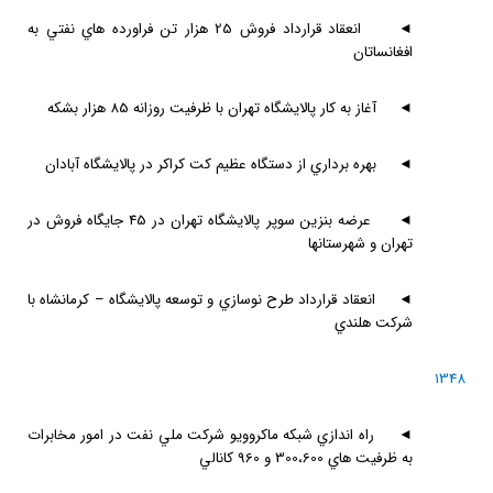
◄
انعقاد قرارداد فروش 25 هزار تن فراورده هاي نفتي به
افغانساتان
◄
آغاز به كار پالايشگاه تهران با ظرفيت روزانه 85 هزار بشكه
◄
بهره برداري از دستگاه عظيم كت كراكر در پالايشگاه آبادان
◄
عرضه بنزين سوپر پالايشگاه تهران در 45 جايگاه فروش در
تهران و شهرستانها
◄
انعقاد قرارداد طرح نوسازي و توسعه پالايشگاه – كرمانشاه با
شركت هلندي
1348
◄
راه اندازي شبكه ماكروويو شركت ملي نفت در امور مخابرات
به ظرفيت هاي 300،600 و 960 كانالي