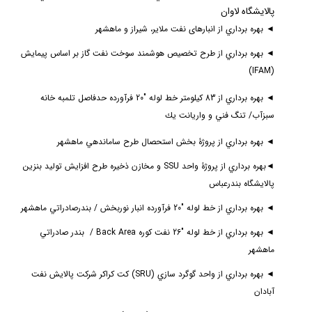
پالايشگاه لاوان
◄
بهره برداري از
انبارهای نفت ملایر، شیراز و ماهشهر
◄
بهره برداري از طرح
تخصیص هوشمند سوخت نفت گاز بر اساس پیمایش
)
IFAM
(
◄
بهره برداري از
83 كيلومتر خط لوله "20 فرآورده حدفاصل تلمبه خانه
سبزآب/ تنگ فني و واريانت يك
◄
بهره برداري از پروژ
ۀ
بخش استحصال طرح ساماندهي ماهشهر
◄
بهره برداري از پروژۀ
واحد
SSU
و مخازن ذخيره طرح افزايش توليد بنزين
پالايشگاه بندرعباس
◄
بهره برداري از
خط لوله "20 فرآورده انبار نوربخش / بندرصادراتي ماهشهر
◄
بهره برداري از
خط لوله "26 نفت كوره
Back Area /
بندر صادراتي
ماهشهر
◄
بهره برداري از
واحد گوگرد سازي (
SRU
) کت کراکر شركت پالايش نفت
آبادان