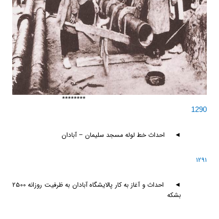
********
1290
◄
احداث خط لوله مسجد سليمان – آبادان
1291
◄
احداث و آغاز به كار پالايشگاه آبادان به ظرفيت روزانه 2500
بشكه