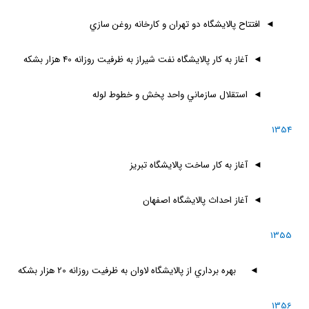
◄
افتتاح پالايشگاه دو تهران و كارخانه روغن سازي
◄
آغاز به كار پالايشگاه نفت شيراز به ظرفيت روزانه 40 هزار بشكه
◄
استقلال سازماني واحد پخش و خطوط لوله
1354
◄
آغاز به كار ساخت پالايشگاه تبريز
◄
آغاز احداث پالايشگاه اصفهان
1355
◄
بهره برداري از پالايشگاه لاوان به ظرفيت روزانه 20 هزار بشكه
1356