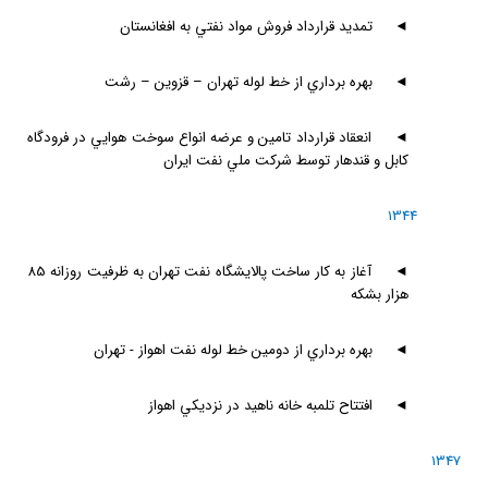
◄
تمديد قرارداد فروش مواد نفتي به افغانستان
◄
بهره برداري از خط لوله تهران – قزوين – رشت
◄
انعقاد قرارداد تامين و عرضه انواع سوخت هوايي در فرودگاه
كابل و قندهار توسط شركت ملي نفت ايران
1344
◄
آغاز به كار ساخت پالايشگاه نفت تهران به ظرفيت روزانه 85
هزار بشكه
◄
بهره برداري از دومين خط لوله نفت اهواز - تهران
◄
افتتاح تلمبه خانه ناهيد در نزديكي اهواز
1347