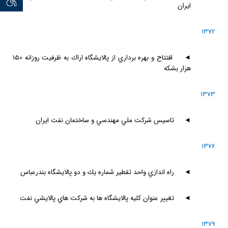
ايران
1372
◄
افتتاح و بهره برداري از پالايشگاه اراك به ظرفيت روزانه 150
هزار بشكه
1373
◄
تاسيس شركت ملي مهندسي و ساختمان نفت ايران
1376
◄
راه اندازي واحد تقطير شماره يك و دو پالايشگاه بندرعباس
◄
تغيير عنوان كليه پالايشگاه ها به شركت هاي پالايشي نفت
1379