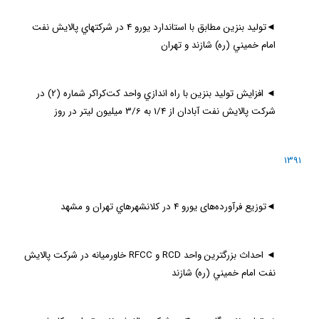
◄
توليد بنزين مطابق با استاندارد يورو 4 در شركتهاي پالايش نفت
امام خميني (ره) شازند و تهران
◄
افزايش توليد بنزين با راه اندازي واحد كت‌كراكر شماره (2) در
شركت پالايش نفت آبادان از 1/4 به 3/6 ميليون ليتر در روز
1391
◄
توزیع فرآورده‌های یورو 4 در كلانشهرهاي تهران و مشهد
◄
احداث بزرگترين واحد
RCD
و
RFCC
خاورميانه در شركت پالايش
نفت امام خميني (ره) شازند