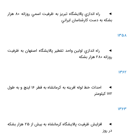
◄
راه اندازي پالايشگاه تبريز به ظرفيت اسمي روزانه 80 هزار
بشكه به دست كارشناسان ايراني
1358
◄
راه اندازي اولين واحد تقطير پالايشگاه اصفهان به ظرفيت
روزانه 280 هزار بشكه
1362
◄
احداث خط لوله افرينه به كرمانشاه به قطر 16 اينچ و به طول
172 كيلومتر
1363
◄
افزايش ظرفيت پالايشگاه كرمانشاه به بيش از 25 هزار بشكه
در روز