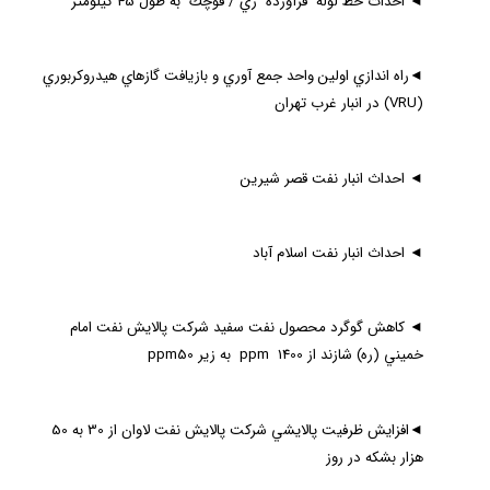
◄
احداث خط لوله فرآورده‌ ري / قوچك به طول 45 كيلومتر
◄
راه اندازي اولين واحد جمع آوري و بازيافت گازهاي هيدروكربوري
(
VRU
)‌ در انبار غرب تهران
◄
احداث انبار نفت قصر شيرين
◄
احداث انبار نفت اسلام آباد
◄
كاهش گوگرد محصول نفت سفيد شركت پالايش نفت امام
خميني (ره) شازند از
1400 به زير
ppm
50
ppm
◄
افزايش ظرفيت پالايشي شركت پالايش نفت لاوان از 30 به 50
هزار بشكه در روز