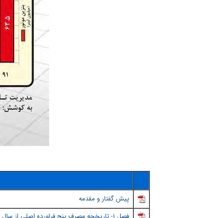
پيش گفتار و مقدمه
فصل ١- تاريخچه مصرف پنج فراورده اصلي از سال