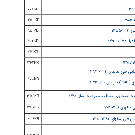
777KB
1256KB
135
951KB
464KB
421KB
362KB
7
 سالهاي 1391-1383
478KB
CNG
) تا پايان سال 1391
در بخشهاي مختلف مصرف در سال 1391
354KB
368KB
834KB