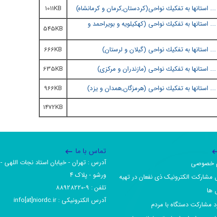
 استانها به تفكيك نواحی(
کردستان,کرمان و کرمانشاه
)
1011KB
 استانها به تفكيك نواحی (
کهکیلویه و بویراحمد و
545KB
 استانها به تفكيك نواحی (
گیلان و لرستان
)
666KB
 استانها به تفكيك نواحی (
مازندران و مرکزی
)
635KB
 استانها به تفكيك نواحی (
هرمزگان,همدان و یزد
)
966KB
1472KB
تماس با ما
آدرس :‌ تهران - خیابان استاد نجات اللهی - 
یم خصوصی
ورشو - پلاک ۴
 مشارکت الکترونیک ذی نفعان در تهیه
تلفن :‌ 9-88928220
 ها
آدرس الکترونیکی :‌ info[at]niordc.ir
رد مشارکت دستگاه با مردم