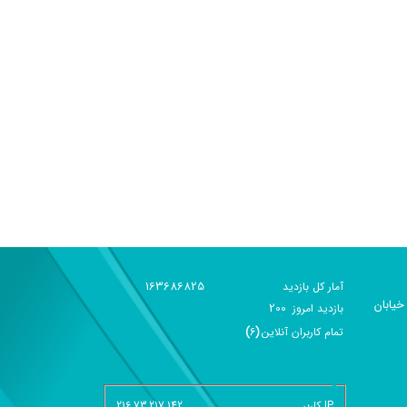
163686825
آمار کل بازدید
خیابان
200
بازديد امروز
تمام کاربران آنلاين
(
6
)
گزارش آمار سایت - خلاصه
IP کاربر
216.73.217.142