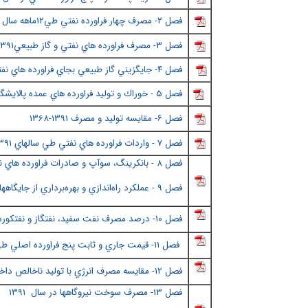
فصل ٢
- مصرف چهار فراورده نفتي طي12ماهه سال 1391
فصل 3- مصرف فراورده هاي نفتي و گاز طبيعي1391-1355
فصل ٤
- جايگزيني گاز طبيعي بجاي فراورده هاي نفتي 1391-5
فصل 5 - خوراك و توليد فراورده هاي عمده پالايشگاهها 1381 تا 1391
فصل ٦
- مقايسه توليد و مصرف 1391
-1368
فصل 7 - واردات فراورده هاي نفتي طي سالهاي 1391-135
فصل ٨
- بانكرينگ، سوآپ و صادرات فراورده هاي نفتي طي
فصل 9 - عملكرد راه‌اندازي و بهره‌برداري از جايگاههاي (
فصل ١٠
- درصد مصرف نفت سفيد، نفتگاز و نفتكوره 
فصل 11- قيمت جاري و ثابت پنج فراورده اصلي طي سالهاي 1391-1355
فصل
12- مقايسه مصرف انرژي با توليد ناخالص داخلي طي سالهاي 1390-1351
فصل
13- مصرف سوخت نیروگاهها در سال 1391