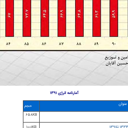
آمارنامه انرژی 1391
عنوان
حجم
658KB
1334 تا1391
1001KB