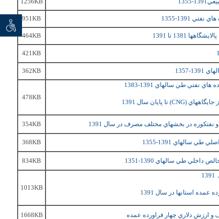
1256KB
تي 1391-1355
951KB
توان خو
 seeker
464KB
421KB
362KB
7
ي نفتي طي سالهاي 1391-1383
478KB
CNG
) تا پايان سال 1391
نفتكوره در بخشهاي مختلف مصرف در سال 1391
354KB
368KB
834KB
1013KB
ف و ارزش دلاري چهار فراورده عمده
1668KB