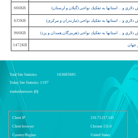
ري و ... استانها به تفكيك نواحی (
گیلان و لرستان
)
666KB
ري و ... استانها به تفكيك نواحی (
مازندران و مرکزی
)
635KB
ري و ... استانها به تفكيك نواحی (
هرمزگان,همدان و یزد
)
966KB
ر جهان
1472KB
163685681
Total Site Statistics
1197
Today Site Statistics
totalonlineusers
(
6
)
گزارش آمار سایت - خلاصه
Client IP
216.73.217.145
Client browser
Chrome 131.0
Country/Region
United States