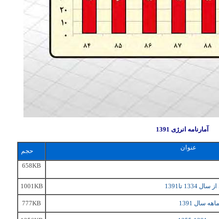
آمارنامه انرژی 1391
عنوان
حجم
658KB
1334 تا1391
1001KB
777KB