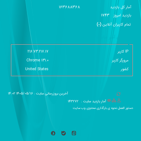
163688368
آمار کل بازدید
1743
بازديد امروز
تمام کاربران آنلاين
(
0
)
گزارش آمار سایت - خلاصه
IP کاربر
216.73.217.17
مرورگر کاربر
Chrome 131.0
کشور
United States
آخرین بروزرسانی سایت : 1405/05/16 14:02
آمار بازدید سایت :
143272
دستور العمل نحوه ی بارگذاری محتوی وب سایت