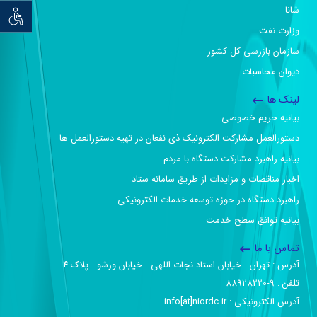
شانا
توان خو
وزارت نفت
سازمان بازرسی کل کشور
دیوان محاسبات
لینک ها
بیانیه حریم خصوصی
دستورالعمل مشارکت الکترونیک ذی نفعان در تهیه دستورالعمل ها
بیانیه راهبرد مشارکت دستگاه با مردم
اخبار مناقصات و مزایدات از طریق سامانه ستاد
راهبرد دستگاه در حوزه توسعه خدمات الکترونیکی
بیانیه توافق سطح خدمت
تماس با ما
آدرس :‌ تهران - خیابان استاد نجات اللهی - خیابان ورشو - پلاک ۴
تلفن :‌ 9-88928220
آدرس الکترونیکی :‌ info[at]niordc.ir