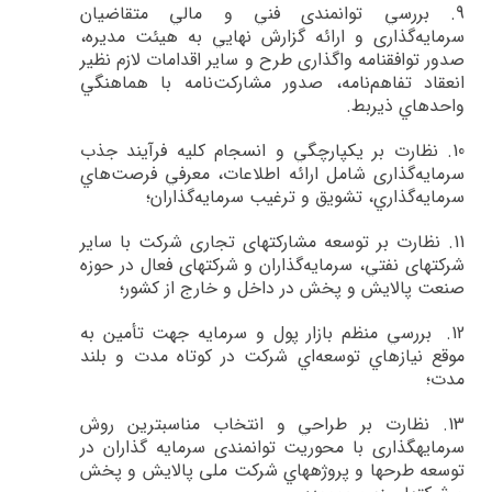
9.
بررسي‌ توانمندي فني و مالي متقاضيان
سرمايه‌گذاري و ارائه گزارش نهايي به هيئت مديره،‌
صدور توافقنامه واگذاري طرح و ساير اقدامات لازم نظير
انعقاد تفاهم‌نامه، صدور مشاركت‌نامه با هماهنگي
واحدهاي ذيربط
.
10.
نظارت بر يكپارچگي و انسجام كليه فرآيند جذب
سرمايه‌گذاري شامل ارائه اطلاعات، معرفي فرصت‌هاي
سرمايه‌گذاري، تشويق و ترغيب سرمايه‌گذاران؛
11.
نظارت بر توسعه مشاركت­هاي تجاري شركت با ساير
شركت­هاي نفتي، سرمايه‌گذاران و شركت­هاي فعال در حوزه
صنعت پالايش و پخش در داخل و خارج از كشور؛
12.
بررسي منظم بازار پول و سرمايه جهت تأمين به
موقع نيازهاي توسعه‌اي شركت در كوتاه مدت و بلند
مدت؛
13.
نظارت بر طراحي و انتخاب مناسب­ترين روش
سرمايه­گذاري با محوريت توانمندي سرمايه گذاران در
توسعه طرح­ها و پروژه­هاي شركت ملی پالایش و پخش