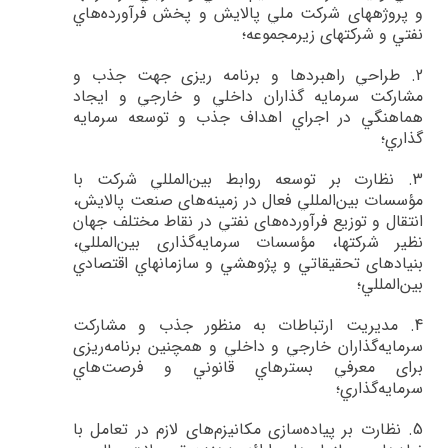
و پروژه­هاي شركت ملي پالايش و پخش فرآورده‌هاي
نفتي و شرکت­های زیرمجموعه؛
2.
طراحي راهبردها و برنامه ­ريزي جهت جذب و
مشاركت سرمايه گذاران داخلي و خارجي و ايجاد
هماهنگي در اجراي اهداف جذب و توسعه سرمايه
گذاري؛
3.
نظارت بر توسعه روابط بين‌المللي شركت با
مؤسسات بين‌المللي فعال در زمينه‌هاي صنعت پالايش،
انتقال و توزيع فرآورده‌هاي نفتي در نقاط مختلف جهان
نظير شركت­ها، مؤسسات سرمايه‌گذاري بين‌المللي،
بنيادهاي تحقيقاتي و پژوهشي و سازمان­هاي اقتصادي
بين‌المللي؛
4.
مديريت ارتباطات به منظور جذب و مشاركت
سرمايه‌گذاران خارجي و داخلي و همچنين برنامه‌ريزي
براي معرفي بسترهاي قانوني و فرصت‌هاي
سرمايه‌گذاري؛
5.
نظارت بر پياده‌سازي مكانيزم‌هاي لازم در تعامل با