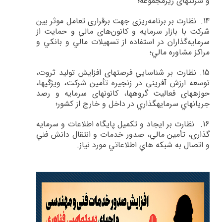
و شرکت­های زیرمجموعه؛
14.
نظارت بر برنامه‌ريزي جهت برقراري تعامل موثر بين
شركت‌ با بازار سرمايه و كانون‌هاي مالي و حمايت از
سرمايه‌گذاران در استفاده از تسهيلات مالي و بانكي و
مراكز مشاوره مالي؛
15.
نظارت بر شناسايي فرصت­هاي افزايش توليد ثروت،
توسعه ارزش آفريني در زنجيره تأمين شركت، ويژگي­ها،
حوزه­هاي فعاليت گروه­ها، كانون­هاي سرمايه و رصد
جريان­هاي سرمايه­گذاري در داخل و خارج از كشور؛
16.
نظارت بر ايجاد و تكميل پايگاه اطلاعات و سرمايه
گذاري، تأمين مالي، صدور خدمات و انتقال دانش فني
و اتصال به شبكه هاي اطلاعاتي مورد نياز
.