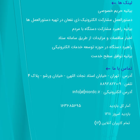
لینک ها
بیانیه حریم خصوصی
دستورالعمل مشارکت الکترونیک ذی نفعان در تهیه دستورالعمل ها
بیانیه راهبرد مشارکت دستگاه با مردم
اخبار مناقصات و مزایدات از طریق سامانه ستاد
راهبرد دستگاه در حوزه توسعه خدمات الکترونیکی
بیانیه توافق سطح خدمت
تماس با ما
آدرس :‌ تهران - خیابان استاد نجات اللهی - خیابان ورشو - پلاک ۴
تلفن :‌ 9-88928220
آدرس الکترونیکی :‌ info[at]niordc.ir
163685695
آمار کل بازدید
1211
بازديد امروز
تمام کاربران آنلاين
(
12
)
گزارش آمار سایت - خلاصه