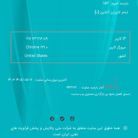
152
بازديد امروز
تمام کاربران آنلاين
(
0
)
گزارش آمار سایت - خلاصه
IP کاربر
216.73.216.109
مرورگر کاربر
Chrome 131.0
کشور
United States
آخرین بروزرسانی سایت : 1405/05/16 14:02
آمار بازدید سایت :
143272
دستور العمل نحوه ی بارگذاری محتوی وب سایت
همه حقوق این سایت متعلق به شرکت ملی پالایش و پخش فرآورده های
نفتی ایران است.