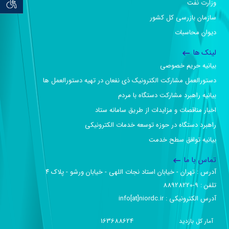
توان خو
وزارت نفت
سازمان بازرسی کل کشور
دیوان محاسبات
لینک ها
بیانیه حریم خصوصی
دستورالعمل مشارکت الکترونیک ذی نفعان در تهیه دستورالعمل ها
بیانیه راهبرد مشارکت دستگاه با مردم
اخبار مناقصات و مزایدات از طریق سامانه ستاد
راهبرد دستگاه در حوزه توسعه خدمات الکترونیکی
بیانیه توافق سطح خدمت
تماس با ما
آدرس :‌ تهران - خیابان استاد نجات اللهی - خیابان ورشو - پلاک ۴
تلفن :‌ 9-88928220
آدرس الکترونیکی :‌ info[at]niordc.ir
163688624
آمار کل بازدید