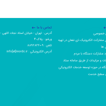
تماس با ما
آدرس :‌ تهران - خیابان استاد نجات اللهی - 
یم خصوصی
ورشو - پلاک ۴
 مشارکت الکترونیک ذی نفعان در تهیه
تلفن :‌ 9-88928220
 ها
آدرس الکترونیکی :‌ info[at]niordc.ir
رد مشارکت دستگاه با مردم
ات و مزایدات از طریق سامانه ستاد
گاه در حوزه توسعه خدمات الکترونیکی
افق سطح خدمت