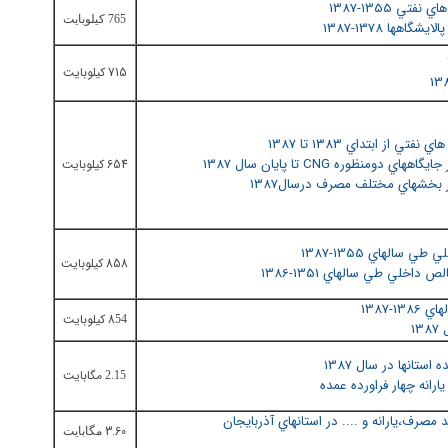
ي 1355-1387
765 کيلوبايت
هها 1378-1387
715
کیلوبایت
ز ابتداي 1383 تا 1387
نظوره CNG تا پايان سال 1387
654
کیلوبایت
 بخشهاي مختلف مصرف درسال1387
سالهاي 1355-1387
858
کیلوبایت
اخلي طي سالهاي 1351-1386
-1387
8
کیلوبایت
54
1
ستانها در سال 1387
مگابایت
2.15
ارانه چهار فراورده عمده
رف،يارانه و .... در استانهاي آذربايجان
3.60
مگابایت