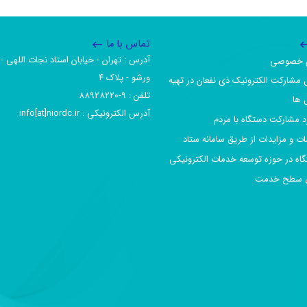
تماس با ما
آدرس :‌ تهران - خیابان استاد نجات اللهی - 
یم خصوصی
ورشو - پلاک ۴
 مشارکت الکترونیک ذی نفعان در تهیه
تلفن :‌ 9-88928220
 ها
آدرس الکترونیکی :‌ info[at]niordc.ir
رد مشارکت دستگاه با مردم
ات و مزایدات از طریق سامانه ستاد
گاه در حوزه توسعه خدمات الکترونیکی
افق سطح خدمت