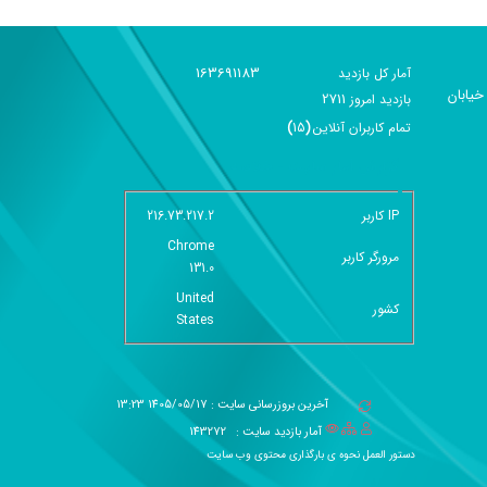
163691183
آمار کل بازدید
خیابان
2711
بازديد امروز
تمام کاربران آنلاين
(
15
)
گزارش آمار سایت - خلاصه
IP کاربر
216.73.217.2
Chrome
مرورگر کاربر
131.0
United
کشور
States
آخرین بروزرسانی سایت : 1405/05/17 13:23
آمار بازدید سایت :
143272
دستور العمل نحوه ی بارگذاری محتوی وب سایت