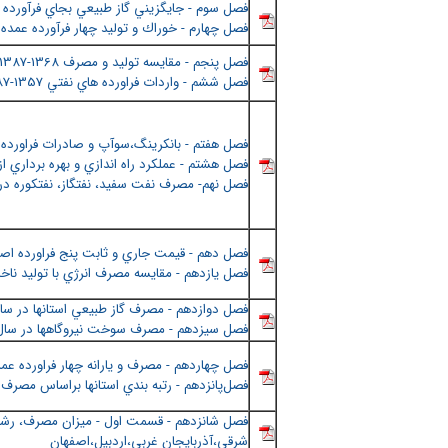
فصل سوم - جايگزيني گاز طبيعي بجاي فرآورده هاي نفت
فصل چهارم - خوراك و توليد چهار فرآورده عمده پالايشگا
فصل پنجم - مقايسه توليد و مصرف 1368-1387
فصل ششم - واردات فراورده هاي نفتي 1357-1387
فصل هفتم - بانكرينگ،سوآپ و صادرات فراورده هاي نفتي ا
فصل هشتم - عملكرد راه اندازي و بهره برداري از جايگاههاي دوم
فصل نهم- مصرف نفت سفيد، نفتگاز، نفتكوره در
فصل دهم - قيمت جاري و ثابت پنج فراورده اصلي طي 
فصل يازدهم - مقايسه مصرف انرژي با توليد ناخالص د
فصل دوازدهم - مصرف گاز طبيعي استانها در سالهاي 1386
فصل سيزدهم - مصرف سوخت نيروگاهها در سال 387
فصل چهاردهم - مصرف و يارانه چهار فراورده عمده ا
فصل‌پانزدهم - رتبه بندي استانها براساس مصرف ي
فصل شانزدهم - قسمت اول - ميزان مصرف، رشد مص
شرقي،آذربايجان غربي،اردبيل،اصفهان