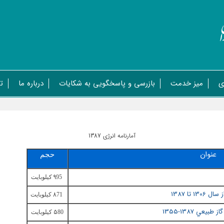
ی
میز خدمت
بازرسی و پاسخگویی به شکایات
درباره ما
ت
آمارنامه انرژی 1387
عنوان
حجم
9
95 کيلوبايت
تا 1387
8
71 کيلوبايت
عي 1387-1355
5
80 کيلوبايت