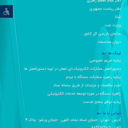
دفتر مقام معظم رهبری
دفتر ریاست جمهوری
توان خو
شانا
وزارت نفت
سازمان بازرسی کل کشور
دیوان محاسبات
لینک ها
بیانیه حریم خصوصی
دستورالعمل مشارکت الکترونیک ذی نفعان در تهیه دستورالعمل ها
بیانیه راهبرد مشارکت دستگاه با مردم
اخبار مناقصات و مزایدات از طریق سامانه ستاد
راهبرد دستگاه در حوزه توسعه خدمات الکترونیکی
بیانیه توافق سطح خدمت
تماس با ما
آدرس :‌ تهران - خیابان استاد نجات اللهی - خیابان ورشو - پلاک ۴
تلفن :‌ 9-88928220