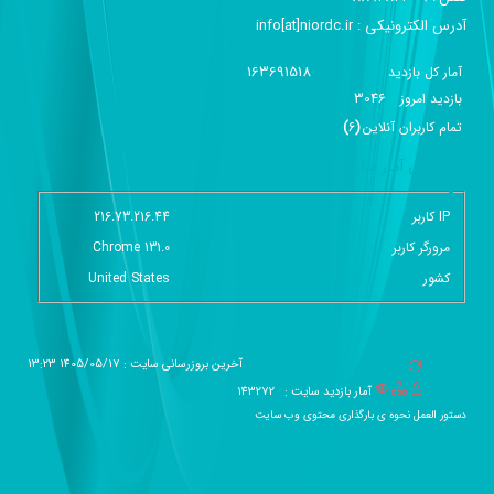
آدرس الکترونیکی :‌ info[at]niordc.ir
163691518
آمار کل بازدید
3046
بازديد امروز
تمام کاربران آنلاين
(
6
)
گزارش آمار سایت - خلاصه
IP کاربر
216.73.216.44
مرورگر کاربر
Chrome 131.0
کشور
United States
آخرین بروزرسانی سایت : 1405/05/17 13:23
آمار بازدید سایت :
143272
دستور العمل نحوه ی بارگذاری محتوی وب سایت