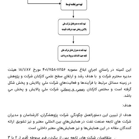
اين كميته در راستاي اجراي ابلاغ مصوبه 11256-401/758 مورخ 18/1/87 هيئت
مديره محترم شركت و با هدف رشد و ارتقاي سطح علمي كاركنان شركت و پژوهش
در زمينه مسائل مرتبط با فرآيندها و فعاليت‌هاي شركت ملي پالايش و پخش شكل
گرفته است و مختص كاركنان
رسمي و پيماني
شركت ملي پالايش و پخش مي
باشد.
هدف:
هدف از تبيين اين دستورالعمل چگونگي شركت پژوهشگران، كارشناسان و مديران
شركت هاي تابعه صنعت نفت در همايش‌هاي بين المللي معتبر و نيز تشويق ارائه
كنندگان مقاله در اين همايش‌ها و نيز همايش‌هاي معتبر داخلي است.
1.
متقاضيان شركت هاي تابعه پس از پركردن فرم مربوطه (فرم 1، 2 يا 3