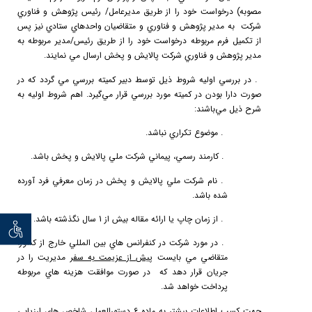
مصوبه) درخواست خود را از طريق مديرعامل/ رئيس پژوهش و فناوري
شركت به مدير پژوهش و فناوري و متقاضيان واحدهاي ستادي نيز پس
از تكميل فرم مربوطه درخواست خود را از طريق رئيس/مدير مربوطه به
مدير پژوهش و فناوري شركت پالايش و پخش ارسال مي نمايند.
2.
در
بررسي
اوليه
شر
وط ذيل توسط دبير كميته بررسي مي گردد كه در
صورت دارا بودن در كميته مورد بررسي قرار مي‌گيرد. اهم شروط اوليه به
شرح ذيل مي‌باشند:
a.
موضوع تكراري نباشد.
b.
كارمند رسمي، پيماني شركت ملي پالايش و پخش باشد.
c.
نام شركت ملي پالايش و پخش در زمان معرفي فرد آورده
شده باشد.
d.
از زمان چاپ يا ارائه مقاله بيش از 1 سال نگذشته باشد.
توان خو
e.
در مورد شركت در كنفرانس هاي بين المللي خارج از كشور،
متقاضي مي بايست
پيش از عزيمت به سفر
مديريت را در
جريان قرار دهد كه در صورت موافقت هزينه هاي مربوطه
پرداخت خواهد شد.
جهت كسب اطلاعات بيشتر به ماده 6 دستورالعمل، شاخص هاي ارزيابي