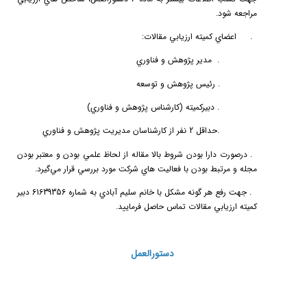
مراجعه شود.
3.
اعضاي
كميته
ارزيابي
مقالات
:
a.
مدير پژوهش و فناوري
b.
رئيس پژوهش و توسعه
c.
دبيركميته (كارشناس پژوهش و فناوري)
d.
حداقل 2 نفر از كارشناسان مديريت پژوهش و فناوري
4.
درصورت دارا بودن شروط بالا مقاله از لحاظ علمي بودن و معتبر بودن
مجله و مرتبط بودن با فعاليت هاي شركت مورد بررسي قرار مي‌گيرد.
5.
جهت رفع هر گونه مشكل با خانم سليم آبادي به شماره 61639356 دبير
كميته ارزيابي مقالات تماس حاصل فرماييد.
دستورالعمل