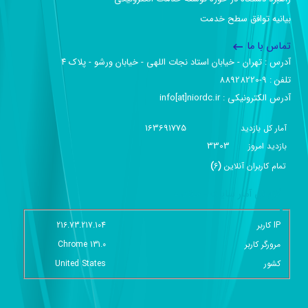
بیانیه توافق سطح خدمت
تماس با ما
آدرس :‌ تهران - خیابان استاد نجات اللهی - خیابان ورشو - پلاک ۴
تلفن :‌ 9-88928220
آدرس الکترونیکی :‌ info[at]niordc.ir
163691775
آمار کل بازدید
3303
بازديد امروز
تمام کاربران آنلاين
(
6
)
گزارش آمار سایت - خلاصه
IP کاربر
216.73.217.104
مرورگر کاربر
Chrome 131.0
کشور
United States