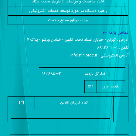
اخبار مناقصات و مزایدات از طریق سامانه ستاد
راهبرد دستگاه در حوزه توسعه خدمات الکترونیکی
بیانیه توافق سطح خدمت
تماس با ما
آدرس :‌ تهران - خیابان استاد نجات اللهی - خیابان ورشو - پلاک ۴
تلفن :‌ 9-88928220
آدرس الکترونیکی :‌ info[at]niordc.ir
163685003
آمار کل بازدید
519
بازديد امروز
تمام کاربران آنلاين
(
3
)
گزارش آمار سایت - خلاصه