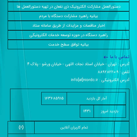
دستورالعمل مشارکت الکترونیک ذی نفعان در تهیه دستورالعمل ها
بیانیه راهبرد مشارکت دستگاه با مردم
اخبار مناقصات و مزایدات از طریق سامانه ستاد
راهبرد دستگاه در حوزه توسعه خدمات الکترونیکی
بیانیه توافق سطح خدمت
تماس با ما
آدرس :‌ تهران - خیابان استاد نجات اللهی - خیابان ورشو - پلاک ۴
تلفن :‌ 9-88928220
آدرس الکترونیکی :‌ info[at]niordc.ir
163685915
آمار کل بازدید
1431
بازديد امروز
تمام کاربران آنلاين
(
6
)