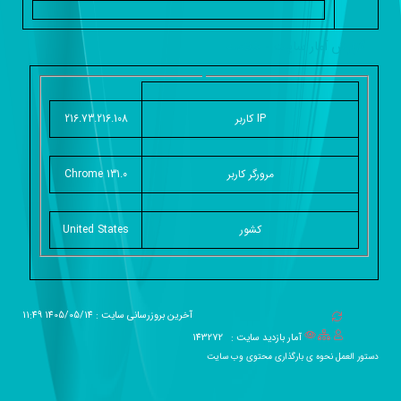
گزارش آمار سایت - خلاصه
IP کاربر
216.73.216.108
مرورگر کاربر
Chrome 131.0
کشور
United States
آخرین بروزرسانی سایت : 1405/05/14 11:49
آمار بازدید سایت :
143272
دستور العمل نحوه ی بارگذاری محتوی وب سایت