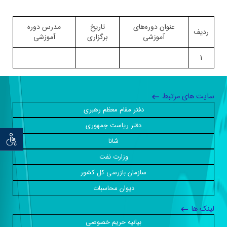
عنوان دوره‌های
تاریخ
مدرس دوره
ردیف
آموزشی
برگزاری
آموزشی
1
سایت های مرتبط
دفتر مقام معظم رهبری
دفتر ریاست جمهوری
توان خو
شانا
وزارت نفت
سازمان بازرسی کل کشور
دیوان محاسبات
لینک ها
بیانیه حریم خصوصی