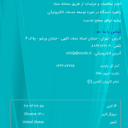
اخبار مناقصات و مزایدات از طریق سامانه ستاد
راهبرد دستگاه در حوزه توسعه خدمات الکترونیکی
بیانیه توافق سطح خدمت
تماس با ما
آدرس :‌ تهران - خیابان استاد نجات اللهی - خیابان ورشو - پلاک ۴
تلفن :‌ 9-88928220
آدرس الکترونیکی :‌ info[at]niordc.ir
163687775
آمار کل بازدید
1150
بازديد امروز
تمام کاربران آنلاين
(
6
)
گزارش آمار سایت - خلاصه
IP کاربر
216.73.217.58
مرورگر کاربر
Chrome 131.0
کشور
United States