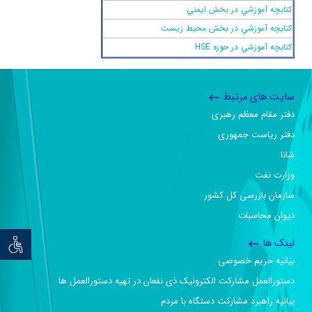
كتابچه‌ آموزشي در بخش ايمني
كتابچه آموزشي در بخش محيط زيست
كتابچه آموزشي در حوزه HSE
سایت های مرتبط
دفتر مقام معظم رهبری
دفتر ریاست جمهوری
شانا
وزارت نفت
سازمان بازرسی کل کشور
دیوان محاسبات
لینک ها
توان خو
بیانیه حریم خصوصی
دستورالعمل مشارکت الکترونیک ذی نفعان در تهیه دستورالعمل ها
بیانیه راهبرد مشارکت دستگاه با مردم