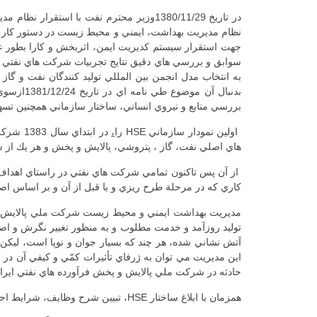
نظام مديريت بهداشت، ايمني و محيط زيست در دستور كار ش
جهت استقرار سيستم كديريت ايمن، اثربخش و كارا بطور 
بدنبال 
بررسي منابع و نيروي انساني، ساختار سازماني همچنين تسهيل
اولين نمودار سازماني HSE را
،
هاي اصلي نفت، گاز ، پتروشي، پالايش و پخش و هر يك از ش
از آن پس تاكنون تمامي شركت هاي نفتي در راستاي اهداف
كاري كه در مرحلة طرح ريزي و با قبل از آن و بر اساس اصول HSE تهيه گرديده است، د
مديريت بهداشت ايمني و محيط زيست شركت ملي پالايش و پخ
آتش نشاني شده، هر چند كه بسيار جوان و نوپا است، ليكن د
اين مديريت مي توان به ژرفاي تأثيرات كمّي و كيفي آن د
حادثه در شركت ملي پالايش و پخش فرآورده هاي نفتي ايرا
همزمان با ابلاغ ساختار HSE، تبيين شرح وظايف، شرايط احراز مشاغل و جذب نيروهاي انساني مرتبط در سطح صنعت نفت آغاز گرديد. مجموعه اين فعاليت ها بيش از يكسال بطول انجاميد.