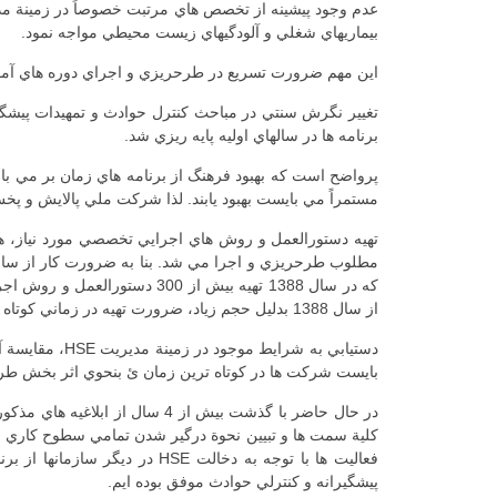
بيماريهاي شغلي و آلودگيهاي زيست محيطي مواجه نمود.
اين مهم ضرورت تسريع در طرحريزي و اجراي دوره هاي آموزشي و افزايش مهارت كاركنان HSE ر
تغيير نگرش سنتي در مباحث كنترل حوادث و تمهيدات پيشگيران
برنامه ها در سالهاي اوليه پايه ريزي شد.
مستمراً مي بايست بهبود يابند. لذا شركت ملي پالايش و پخش نيز از سال 1387 با تمركز بر فرهنگ HSE پايه هاي نظام 
تهيه دستورالعمل و روش هاي اجرايي تخصصي مورد نياز، همچ
از سال 1388 بدليل حجم زياد، ضرورت تهيه در زماني كوتاه و نياز صنايع از طريق خدمات مشاوره هاي در دست اجرا قرار گرفته است.
بايست شركت ها در كوتاه ترين زمان ئ بنحوي اثر بخش طرحر
كلية سمت ها و تبيين نحوة درگير شدن تمامي سطوح كاري م
پيشگيرانه و كنترلي حوادث موفق بوده ايم.