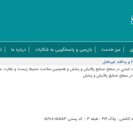
ی
میز خدمت
بازرسی و پاسخگویی به شکایات
درباره ما
ت
ت ايمني در سطح صنايع پالايش و پخش و همچنين سلامت محيط زيست و نظارت عاليه بر
 - کد پستی 15553-15918