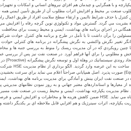
پارچه و با همگرايي و چيدمان هم افزاي نيروهاي انساني و امكانات و تجهيزات
طلوب صنعت بر محيط و افزايش اثرات مطلوب آن از طريق تأمين ايمني همه جان
 كنترل يا حذف شرايط ناايمن و ارتقاء سطح سلامت افراد از طريق اعمال راه
بشريت مي گردد. گسترش مواد و تكنولوژي نوين گرچه رفاه را افزايش مي 
 همگاني در اجراي برنامه هاي بهداشت، ايمني و محيط زيست براي محافظت ا
ولين را برآن داشت تا با تأمل در طرح و برنامه هاي كنترل حوادث شركتها
يانگر تغيير نگرش واكنشي به نگرش پيشگرانه در برنامه هاي كنترلي حوادث 
چنين رويكردي كه در آن مديريت ريسك را منوط به بررسي جنبه ها و مخاط
مديريت برنامه
صنعت و تسهيلات موجود با توجه به اصل همپاياني (Equifinality) صورت پذيرد. اصل همپاياني صراحتاً اعلام مي
ه در صنعت نفت ايران بينش و آمادگي براي مديريت برنامه هاي بهداشت، ا
از معيارها و استانداردهاي معتبر جهاني و به روز نمودن نظامهاي مديريتي پي
. نظام مديريت يكپارچه بهداشت، ايمني و محيط زيست در صنعت نفت مسير دس
حادثه، بدون آسيب و بدون آلاينده زيست محيطي است، كوتاه مي نمايد. HSE ضمن كاهش هزينه ها 
يت يكپارچه، اثرات سينرژيك و هم افزايي قابل ملاحظه اي بر يكديگر داشته و 