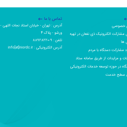
تماس با ما
آدرس :‌ تهران - خیابان استاد نجات اللهی - 
یم خصوصی
ورشو - پلاک ۴
 مشارکت الکترونیک ذی نفعان در تهیه
تلفن :‌ 9-88928220
 ها
آدرس الکترونیکی :‌ info[at]niordc.ir
رد مشارکت دستگاه با مردم
ات و مزایدات از طریق سامانه ستاد
گاه در حوزه توسعه خدمات الکترونیکی
افق سطح خدمت