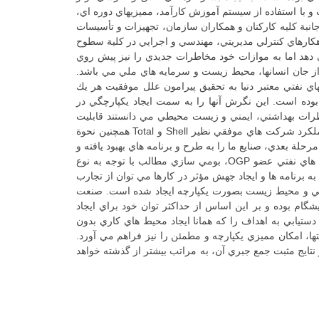
 و با استفاده از سيستم آموزش كارآمد، مميزيهاي دوره اي،
بة كليه كاركنان و همكاران سازمان، تجهيزات و تأسيسات
كارهاي كنترلي مديريتي، مهندسي و اجرايي در كلية سطوح
دهد اما به موازات خود مخاطرات جديدي را نيز پيش روي
ز جان انسانها، محيط زيست و سرمايه هاي ملي مي باشد.
ي نفتي معتبر دنيا به تحقيق پيرامون علل موفقيت هر يك
بوده است. اين نگرش آنها را به سمت ايجاد يكپارچگي در
رات بهداشتي، ايمني و زيست محيطي مي دانستند قابليت
شركت ها در مباحث مذكور افزايش يافت و نتايج رضايت بخش و مطلوبي را براي آنها فراهم آورد. در صنعت نفت نيز پس از بررسي عملكرد شركت هاي موفقي نظير Shell و Total همچنين نحوة
 هاي مرتبط با كنترل حوادث، با اين باور كه ايجاد روندي سيستماتيك در وهلة اول و توسعه نگرش پيشگيرانه (Proactive) در مرحلة بعدي، صنايع ما را به طرح و برنامه هاي بهبود يافته و
اثربخش با به كارگيري ابزارها و تكنولوژي نوين قادر خواهد ساخت به اين عرصه وارد گرديد. الگو برداري از نظام مديريت HSE شركت هاي نفتي عضو OGP، بومي سازي مطالب با توجه به نوع
 نمايد براي سرعت بخشيدن به برنامه ها و ايجاد جهش مؤثر در كارها مي توان از تجارب
يمني و محيط زيست بصورت يكپارچه ايجاد شده است. صنعت
شگام بوده و بر اين اساس از حداكثر توان خود براي ايجاد
تيابي به اهداف را كه همانا ايجاد محيط هاي كاري بدون
و مخاطرات و افزايش ايمني و فرصتها، امكان مميزي يكپارچه و مطمئن را نيز فراهم مي آورد.
نتايج مثبت جمع جبري آن، به مراتب بيشتر از گذشته خواهد