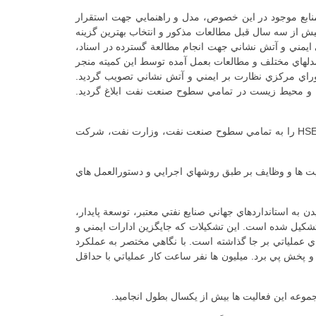
مقرر گرديد كه پس از بررسي منابع موجود در اين خصوص، مدل و راهنمايي جهت استقرار
ش از سه سال قبل مطالعات مذكور و انتخاب بهترين گزينه
مني و آتش نشاني جهت انجام مطالعة گسترده در اسناد،
للي در زمينة استقرار نظام مديريت HSE تشكيل گرديد. نتايج بررسي مدلهاي مختلف و مطالعات بعمل آمده توسط اين كميته منجر
ضوع در سي و هفتمين جلسة شوراي مركزي نظارت بر ايمني و آتش نشاني تصويب گرديد.
ديريت بهداشت، ايمني و محيط زيست در تمامي سطوح صنعت نفت ابلاغ گرديد.
در ابتداي سال 1383 شركت ملي نفت ايران ابلاغ نمود. در تاريخ 1385/5/5وزارت نفت نمودار سازماني HSE را به تمامي سطوح صنعت نفت، وزارت نفت، شركت
ت ها و وظايف بر طبق روشهاي اجرايي و دستورالعمل هاي
 استانداردهاي جهاني صنايع نفتي معتبر، توسعة پايدار،
د روزآمد و خدمت مطلوب و به منظور تغيير نگرش و اصلاح ديدگاه هاي سنتي نسبت به حادثه در مجموعة خود از نيمة دوم سال 1383 تشكيل شده است. اين تشكيلات كه جايگزين ادارات ايمني و
اي عملياتي بر جا گذاشته است. با نگاهي مختصر به عملكرد
پخش پي برد. ميليون ها نفر ساعت كار عملياتي با حداقل