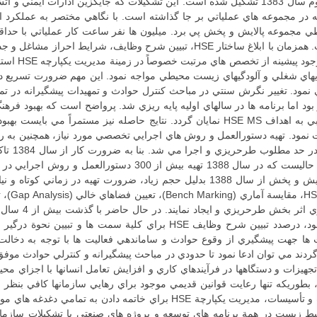
ديدگاه هاي سنتي نسبت به حادثه در مجموعة خود از نيمة دوم سال 1383 تشكيل شده است. اين تشكيلا
وجه در مجموعه هاي عملياتي بر جا گذاشته است. با نگاهي مختصر به عملكرد 
مجموعه پالايش و پخش پي برد. ميليون ها نفر ساعت كار عملياتي با حداق
ايران، نتيجة تغيير نگرش در مديريت ايمني اين شركت است. همزمان با ابلاغ ساختار 
مجموعه اين ف
اريهاي شغلي و آلودگيهاي زيست محيطي مواجه نمود. اين مهم ضرورت تسريع
لزامي مي نمود. تغيير نگرش سنتي در مباحث كنترل حوادث و تمهيدات پيشگيرانه در 
 بود اما برنامه ها در سالهاي اوليه پايه ريزي شد. پرواضح است كه بهبود فره
هنگ HSE پايه هاي نظام مديريت HSE را تقويت نمود. تهيه دستورالعمل و روش هاي اجرايي تخصصي مورد 
بخش عمده از خدمات طرحريزي شده در شركت ملي پالايش و پخش از سال 1388 بدليل حجم
است كه مي بايست
عمده براي سطوح مختلف كاري و با توجه به مشاغل موجود، درصدد تبيين شرح
يزات و دستگاهها در فرآيندهاي كاري و افزايش تعامل انسانها با اجزاي مح
وريكه تنها رعايت قوانين قديمي موجود براي رهايي سازمانها كافي بنظر نم
حيط زيست در همة برنامه هاي توسعه و پروژه هاي صنعتي يا تشكيلات سازمان