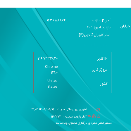
163688874
آمار کل بازدید
خیابان
402
بازديد امروز
تمام کاربران آنلاين
(
3
)
گزارش آمار سایت - خلاصه
IP کاربر
216.73.217.30
Chrome
مرورگر کاربر
131.0
United
کشور
States
آخرین بروزرسانی سایت : 1405/05/16 14:02
آمار بازدید سایت :
143272
دستور العمل نحوه ی بارگذاری محتوی وب سایت