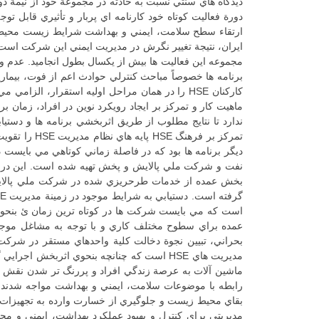
دورة فعاليت كوتاه خود كارنامه اي پربار و تأثيري قابل ت
ارتقاء سطح سلامت، ايمني و بهداشت شرايط زيست محيطي 
برنامه ها خصوصاً مباحث كنترلي حوادث اعم از فوت، بيم
كاركنان HSE را در همان مراحل اوليه استقرار، ا
ماهيت كار و تمركز بر ايجاد رويكرد نوين در افراد، زمان بر
تمركز بر فر
ماشين آلات به عرصة زندگي افراد و پررنگ تر شدن نقش تجه
رابطه با موضوعات سلامت، ايمني و بهداشت مواجه شدند، بط
مديريتي براي كنترل و بهبود عملكرد بهداشت، ايمني و م