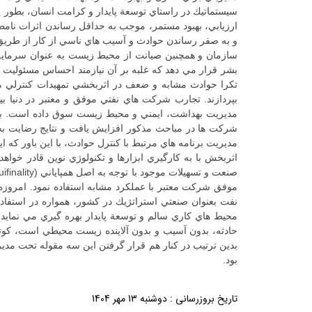
سيستماتيك در راستاي توسعة پايدار و كرامت انسان، بطور يك
ارزيابي، بهبود مستمر، موجب به حداقل رساندن اثرات نام
و به صفر رساندن حوادث و آسيب هاي ناسي از كار از طريق
سازمان و همچنين صيانت از محيط زيست به عنوان سرماية 
بشر قرار مي دهد كه غلبه بر آن نيازمند احساس مسئوليت
تكرا حوادث مشابه و ضعف در اثربخشي تمهيدات كنترلي مسئ
بپردازند. تجارب شركت هاي نفتي موفق و معتبر در دنيا ب
مديريت بهداشت، ايمني و محيط زيست سوق داده است. با 
موفق شركت معتبر با عملكرد مشابه استفاده نمود. امروز
نفت بعنوان صنعتي استراتژيك در كشور، همواره در استفاده 
محيط هاي كاري سالم و توسعة پايدار بهره گيري مي نمايد
بدين ترتيب در كنار هم قرار گرفتن اين سه مقوله تحت مدير
بود.
تاریخ بروزرسانی : دوشنبه 13 مهر 1404