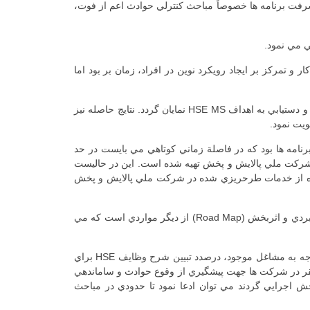
يريت را با چالش و كاهش سرعت در پيشرفت برنامه ها خصوصاً مباحث كنترلي حوادث اعم از فوت،
و تمركز بر ايجاد رويكرد نوين در افراد، زمان بر بود اما
پرواضح است كه بهبود فرهنگ از برنامه هاي زمان بر مي باشد و در هيچ زماني ايستايي ندارد تا نتايج مطلوب از طريق اثربخشي برنامه ها و دستيابي به اهداف HSE MS نمايان گردد. نتايج حاصله نيز
رنامه ها بود كه در فاصلة زماني كوتاهي مي بايست در حد
رالعمل و روش اجرايي تنها در وزارت نفت و شركت ملي پالايش و پخش تهيه شده است. اين در حاليست
ريت HSE پالايش و پخش قرار گرفته است. بخش عمده از خدمات طرحريزي شده در شركت ملي پالايش و پخش
دستيابي به شرايط موجود در زمينة مديريت HSE، مقايسة آماري (Bench Marking)، تعيين فضاهاي خالي (Gap Analysis)، تهيه طرح راهبردي و اثربخش (Road Map) از ديگر مواردي است كه مي
در حال حاضر با گذشت بيش از 4 سال از ابلاغيه هاي مذكور صنعت نفت با طرح و برنامه ريزيهاي عمده براي سطوح مختلف كاري و با توجه به مشاغل موجود، درصدد تبيين شرح وظايف HSE براي
تقر در شركت ها جهت پيشگيري از وقوع حوادث و ساماندهي
 هاي دشوار و پيش روي مديريت هاي HSE است كه چنانچه بنحوي اثربخش اجرايي گردند مي توان ادعا نمود تا حدودي در مباحث