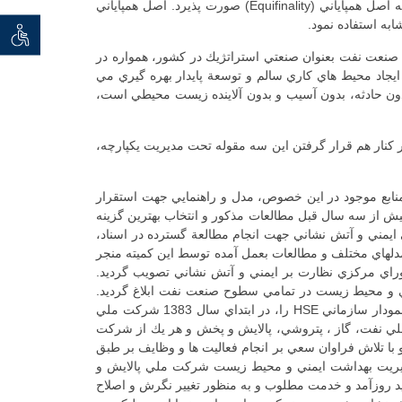
الگو برداري از نظام مديريت HSE شركت هاي نفتي عضو OGP، بومي سازي مطالب با توجه به نوع صنعت و تسهيلات موجود با توجه به اصل همپاياني (Equifinality) صورت پذيرد. اصل همپاياني
به استفاده نمود.
توان خو
صنعت نفت بعنوان صنعتي استراتژيك در كشور، همواره در
ي ايجاد محيط هاي كاري سالم و توسعة پايدار بهره گيري مي
دون حادثه، بدون آسيب و بدون آلاينده زيست محيطي است،
ر كنار هم قرار گرفتن اين سه مقوله تحت مديريت يكپارچه،
 مقرر گرديد كه پس از بررسي منابع موجود در اين خصوص، مدل و راهنمايي جهت استقرار
ش از سه سال قبل مطالعات مذكور و انتخاب بهترين گزينه
مني و آتش نشاني جهت انجام مطالعة گسترده در اسناد،
للي در زمينة استقرار نظام مديريت HSE تشكيل گرديد. نتايج بررسي مدلهاي مختلف و مطالعات بعمل آمده توسط اين كميته منجر
ضوع در سي و هفتمين جلسة شوراي مركزي نظارت بر ايمني و آتش نشاني تصويب گرديد.
ديريت بهداشت، ايمني و محيط زيست در تمامي سطوح صنعت نفت ابلاغ گرديد.
بررسي منابع و نيروي انساني، ساختار سازماني همچنين تسهيلات مورد نياز از مواردي بود كه به ترتيب در دستور كار قرار گرفت. اولين نمودار سازماني HSE را، در ابتداي سال 1383 شركت ملي
نعت نفت، وزارت نفت، شركت هاي اصلي نفت، گاز ، پتروشي، پالايش و پخش و هر يك از شركت
با تلاش فراوان سعي بر انجام فعاليت ها و وظايف بر طبق
ي و با قبل از آن و بر اساس اصول HSE تهيه گرديده است، دارند. مديريت بهداشت ايمني و محيط زيست شركت ملي پالايش و
ليد روزآمد و خدمت مطلوب و به منظور تغيير نگرش و اصلاح