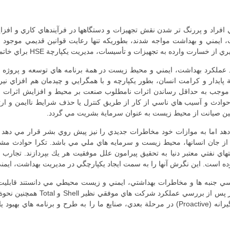
فراد و پررنگ تر شدن نقش تجهيزات و دستگاهها در فرآيندهاي كاري و افزايش
يمني و بهداشت مواجه شدند، بطوريكه تنها رعايت قوانين قديمي موجود بر
تأسيسات، مديريت يكپارچة HSE براي خاتمه دادن به تمامي دغدغه هاي موجود پا به عرصة صنعت نهاد.
ي كنترل و بهبود عملكرد بهداشت، ايمني و محيط زيست در همة برنامه هاي توسعه و پ
يدار و كرامت انسان، بطور يكپارچه و با همگرايي و چيدمان هم افزاي نيرو
، موجب به حداقل رساندن اثرات نامطلوب صنعت بر محيط و افزايش اثرات مط
وادث و آسيب هاي ناسي از كار از طريق كنترل يا حذف شرايط ناايمن و ارت
ين صيانت از محيط زيست به عنوان سرماية بشريت مي گردد.
هد اما به موازات خود مخاطرات جديدي را نيز پيش روي بشر قرار مي دهد ك
ز جان انسانها، محيط زيست و سرمايه هاي ملي مي باشد. تكرا حوادث مشاب
اي نفتي معتبر دنيا به تحقيق پيرامون علل موفقيت هر يك بپردازند. تجارب 
وده است. اين نگرش آنها را به سمت ايجاد يكپارچگي در مديريت بهداشت، اي
سي جنبه ها و مخاطرات بهداشتي، ايمني و زيست محيطي مي دانستند قابلي
بخش و مطلوبي را براي آنها فراهم 
ايجاد روندي سيستماتيك در وهلة اول و توسعه نگرش پيشگيرانه (Proactive) در مرحلة بعدي، صنايع م