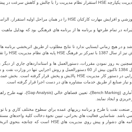
عدم وجود پيشينه از تخصص هاي مرتبت خصوصاً در زمينة مديريت يكپارچه HSE استقرار نظام مد
ا در همان مراحل اوليه استقرار، الزامي مي نمود.
ه در تمام طرحها و برنامه ها از برنامه هاي فرهنگي بود كه بهدليل ماهيت كار 
مديريت HSE را تقويت نمود.
نين به روز نمودن مقررات، دستورالعمل ها و استانداردهاي جاري از ديگر ب
مطلوب طرحريزي و اجرا مي شد. بنا به ضرورت كار از سال 1384 تاكنون بيش از 60 دستو
كه در سال 1388 تهيه بيش از 300 دستورالعمل و روش اجرايي در دستور كار مدي
يزي و ايجاد نمايند.
ي باشد. شناسايي فعاليت هاي بحراني، تبيين نجوة دخالت كلية واحدهاي مس
فعاليت ها با توجه به دخالت HSE در ديگر سازمانها از برنامه