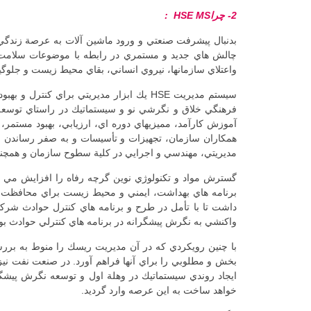
2- چراHSE
MS
:
بدنبال پيشرفت صنعتي و ورود ماشين آلات به عرصة زندگي ا
چالش هاي جديد و مستمري در رابطه با موضوعات سلامت، ا
واعتلاي سازمانها، نيروي انساني، بقاي محيط زيست و جلوگيري از خسارت وارده به تجهيزات و 
سيستم مديريت HSE يك ابزار مديريتي برا
فرهنگي خلاق و نگرشي نو و سيستماتيك در راستاي توسعة پا
آموزش كارآمد، مميزيهاي دوره اي، ارزيابي، بهبود مستمر
همكاران سازمان، تجهيزات و تأسيسات و به صفر رساندن ح
مديريتي، مهندسي و اجرايي در كلية سطوح سازمان و همچن
گسترش مواد و تكنولوژي نوين گرچه رفاه را افزايش مي د
برنامه هاي بهداشت، ايمني و محيط زيست براي محافظت ا
داشت تا با تأمل در طرح و برنامه هاي كنترل حوادث شركته
واكنشي به نگرش پيشگرانه در برنامه هاي كنترلي حوادث ب
با چنين رويكردي كه در آن مديريت ريسك را منوط به برر
خواهد ساخت به اين عرصه وارد گرديد.