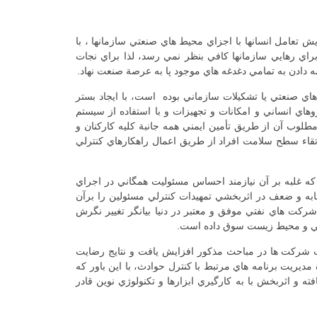
 تعامل انسانها با اجزاي محيط هاي صنعتي سازمانها ، با
اي رهايي سازمانها كافي بنظر نمي رسد، لذا براي نجات
روژه هاي صنعتي يا تشكيلات سازماني بوده است، با ايجاد بستر
هاي انساني و امكانات و تجهيزات و با استفاده از سيستم
لوب آن از طريق تأمين ايمني همه جانبة كليه كاركنان و
قاء سطح سلامت افراد از طريق اعمال راهكارهاي كنترلي
ه غلبه بر آن نيازمند احساس مسئوليت همگاني در اجراي
ه و ضعف در اثربخشي تمهيدات كنترلي مسئولين را برآن
شركت هاي نفتي موفق و معتبر در دنيا بيانگر تغيير نگرش
مني و محيط زيست سوق داده است.
ت شركت ها در مباحث مذكور افزايش يافت و نتايج رضايت
آورد. در صنعت نفت نيز پس از بررسي عملكرد شركت هاي موفقي نظير Shell و Total همچنين نحوة مديريت برنامه هاي مرتبط با كنترل حوادث، با اين باور كه
ا را به طرح و برنامه هاي بهبود يافته و اثربخش با به كارگيري ابزارها و تكنولوژي نوين قادر