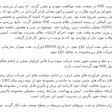
در تاريخ 1380/11/29وزير محترم نفت با استقرار نظام مديريت HSE در صنعت نفت موافقت نمودند و 
وراي مركزي نظارت بر ايمني و آتش نشاني قرار گيرد اين در حالي بود كه بي
غير رسمي شروع شده بود. پس از مصوبه شوراء كميتة كارشناسي و تخصصي اي
سوابق و بررسي هاي دقيق نتايج تجربيات شركت هاي نفتي بين الم
به انتخاب مدل انجمن بين المللي توليد كنندگان نفت و گاز (OGP) بعنوان مناسب ترين رويكرد شد. مو
آن موضوع طي نامه اي در تاريخ 1381/12/24ازسوي وزير محترم وقت نفت جهت اجراي الزامات نظام م
ات مورد نياز از مواردي بود كه به ترتيب در دستور كار قرار گرفت.
ركت هاي زيرمجموعه به تفكيك ابلاغ نمود.
 و خط و مشي تعيين شده حركت نموده و با تلاش فراوان سعي بر انجام فعالي
ارند.
ش فرآورده هاي نفتي ايران، در ادامه سياست هاي اين شركت براي رسيدن به
تولي
ر دورة فعاليت كوتاه خود كارنامه اي پربار و تأثيري قابل توجه در مجموعه ه
ر ارتقاء سطح سلامت، ايمني و بهداشت شرايط زيست محيطي مجموعه پالايش و 
ن، نتيجة تغيير نگرش در مديريت ايمني اين شركت است.