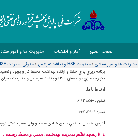
صفحه اصلی
آمار و اطلاعات
مدیریت ها و امور ستاد
مدیریت ها و امور ستادی
/
مدیریت HSE و پدافند غیرعامل
/
معرفی مدیریت HSE و پدافند غیرعامل
برنامه ريزي براي حفظ و ارتقاء بهداشت محيط كار و بهبود وضعي
يكپارچه‌سازي برنامه‌هاي HSE و پدافند غير‌عامل و مديريت بحران در سطح صنايع پالايش و پخش
ارتباط با ما:
تلفن : 61638510
نمابر: 66404969
آدرس:
خیابان طالقاني - بین خیابان حافظ و ولی عصر - نبش کوچه کاشفی - پلاک 414 - طبقه 3
1- تاريخچه نظام مديريت بهداشت، ايمني و محيط زيست :