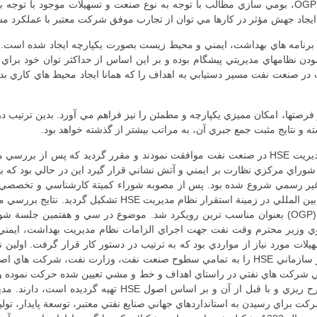
 ايجاد جهش مؤثر در كارها مي توان از تجارب موفق شركت معتبر با عملكرد مشا
برنامه هاي بهداشت، ايمني و محيط زيست بصورت يكپارچه ايجاد شده است. 
نمودن نظامهاي مديريتي پيشگام بوده و بر اين اساس از حداكثر توان خود برا
 در صنعت نفت مسير دستيابي به اهداف را كه همانا ايجاد محيط هاي كاري ب
فرصتها، امكان مميزي يكپارچه و مطمئن را نيز فراهم مي آورد. بدين ترتيب د
ه و نتايج مثبت جمع جبري آن، به مراتب بيشتر از گذشته خواهد بود.
در تاريخ 29/11/1380 وزير محترم نفت با استقرار نظام مديريت HSE در صنعت نفت موافقت نمودند و
وراي مركزي نظارت بر ايمني و آتش نشاني قرار گيرد اين در حالي بود كه بي
غير رسمي شروع شده بود. پس از مصوبه شوراء كميتة كارشناسي و تخصصي اي
سوابق و بررسي هاي دقيق نتايج تجربيات شركت هاي نفتي بين الم
به انتخاب مدل انجمن بين المللي توليد كنندگان نفت و گاز (OGP) بعنوان مناسب ترين رويكرد شد. مو
ن موضوع طي نامه اي در تاريخ 24/12/1381 از سوي وزير محترم وقت نفت جهت اجراي الزامات نظام م
نفت ايران ابلاغ نمود. در تاريخ 5/5/1383 وزارت نفت نمودار سازماني HSE را به تمامي سطوح ص
امي شركت هاي نفتي در راستاي اهداف و خط و مشي تعيين شده حركت نموده و 
روشهاي اجرايي و دستورالعمل هاي كاري كه در مرحلة طرح ريز
ت براي رسيدن به استانداردهاي جهاني صنايع نفتي معتبر، توسعة پايدار، تو