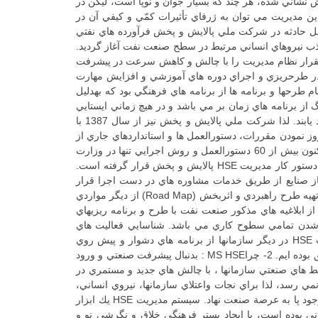
ت كه جايگزين ادارات ايمني و آتش نشاني شده، هر چند كه بسيار جوان و نوپا است، ليكن در
اين مديريت مي توان به ژرفاي تأثيرات كمّي و كيفي آن در
ل حادثه در شركت ملي پالايش و پخش فرآورده هاي نفتي
HSE، تبيين شرح وظايف، شرايط احراز مشاغل و جذب نيروهاي انساني مرتبط در سطح صنعت نفت آغاز گرديد.
عاليت ها بيش از يكسال بطول انجاميد. عدم وجود پيشينه از تخصص هاي مرتبت خصوصاً در زمينة مديريت يكپارچه HSE استقرار نظام مديريت را با چالش و كاهش سرعت در پيشرفت
 در طرحريزي و اجراي دوره هاي آموزشي و افزايش مهارت
تمام طرحها و برنامه ها از برنامه هاي فرهنگي بود كه بهدليل
نگ از برنامه هاي زمان بر مي باشد و در هيچ زماني ايستايي
ندارد تا نتايج مطلوب از طريق اثربخشي برنامه ها و دستيابي به اهداف HSE MS نمايان گردد. نتايج حاصله نيز مستمراً مي بايست بهبود يابند. لذا شركت ملي پالايش و پخش نيز از سال 1387 با
نياز، همچنين به روز نمودن مقررات، دستورالعمل ها و استانداردهاي جاري از
ديگر برنامه ها بود كه در فاصلة زماني كوتاهي مي بايست در حد مطلوب طرحريزي و اجرا مي شد. بنا به ضرورت كار از سال 1384 تاكنون بيش از 60 دستورالعمل و روش اجرايي تنها در وزارت
نفت و شركت ملي پالايش و پخش تهيه شده است. اين در حاليست كه در سال 1388 تهيه بيش از 300 دستورالعمل و روش اجرايي در دستور كار مديريت HSE پالايش و پخش قرار گرفته است.
 زياد، ضرورت تهيه در زماني كوتاه و نياز صنايع از طريق خدمات مشاوره هاي در دست اجرا قرار
گرفته است. دستيابي به شرايط موجود در زمينة مديريت HSE، مقايسة آماري (Bench Marking)، تعيين فضاهاي خالي (Gap Analysis)، تهيه طرح راهبردي و اثربخش (Road Map) از ديگر مواردي
 شركت ها در كوتاه ترين زمان ئ بنحوي اثر بخش طرحريزي و ايجاد نمايند. در حال حاضر با گذشت بيش از 4 سال از ابلاغيه هاي مذكور صنعت نفت با طرح و برنامه ريزيهاي
 وظايف HSE براي كلية سمت ها و تبيين نحوة درگير شدن تمامي سطوح كاري مي باشد. شناسايي فعاليت هاي
بحراني، تبيين نجوة دخالت كلية واحدهاي مستقر در شركت ها جهت پيشگيري از وقوع حوادث و ساماندهي فعاليت ها با توجه به دخالت HSE در ديگر سازمانها از برنامه هاي دشوار و پيش روي
مديريت هاي HSE است كه چنانچه بنحوي اثربخش اجرايي گردند مي توان ادعا نمود تا حدودي در مباحث پيشگيرانه و كنترلي حوادث موفق بوده ايم. 2- چراMS HSE : بدنبال پيشرفت صنعتي و ورود
يط هاي صنعتي سازمانها ، با چالش هاي جديد و مستمري در
ي رسد، لذا براي نجات واعتلاي سازمانها، نيروي انساني،
بقاي محيط زيست و جلوگيري از خسارت وارده به تجهيزات و تأسيسات، مديريت يكپارچة HSE براي خاتمه دادن به تمامي دغدغه هاي موجود پا به عرصة صنعت نهاد. سيستم مديريت HSE يك ابزار
ي بوده است، با ايجاد بستر فرهنگي خلاق و نگرشي نو و