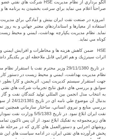
صراحتاً اعلام مي نمايد براي سرعت بخشيدن به برنامه ها و
امروزه در صنعت نفت ايران بينش و آمادگي براي مديريت 
استفاده از معيارها و استانداردهاي معتبر جهاني و به روز 
نمايد. نظام مديريت يكپارچه بهداشت، ايمني و محيط زيست
كوتاه مي نمايد.
HSE ضمن كاهش هزينه ها و مخاطرات و افزايش ايمني و 
اثرات سينرژيك و هم افزايي قابل ملاحظه اي بر يكديگر داشت
نظام مديريت بهداشت، ايمني و محيط زيست در دستور كار ش
جهت استقرار سيستم كديريت ايمن، اثربخش و كارا بطور 
بدنبال آ
هاي زيرمجموعه به تفكيك ابلاغ نمود. از آن پس تاكنون تم
پخش فرآورده هاي نفتي ايران، در ادامه سياست هاي اين شرك