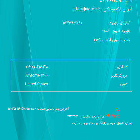
تلفن :‌ 9-88928220
آدرس الکترونیکی :‌ info[at]niordc.ir
163693790
آمار کل بازدید
1809
بازديد امروز
تمام کاربران آنلاين
(
17
)
گزارش آمار سایت - خلاصه
IP کاربر
216.73.216.128
مرورگر کاربر
Chrome 131.0
کشور
United States
آخرین بروزرسانی سایت : 1405/05/18 13:25
آمار بازدید سایت :
143272
دستور العمل نحوه ی بارگذاری محتوی وب سایت