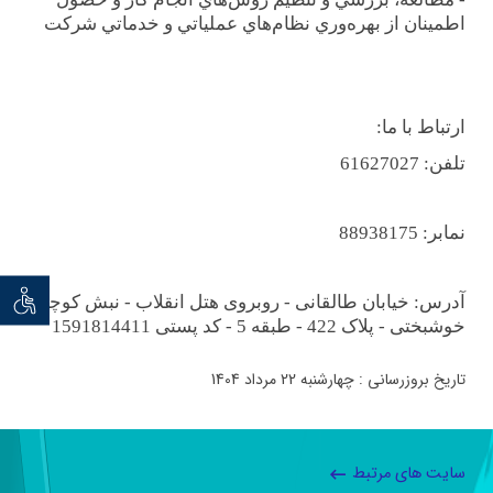
اطمينان از بهره‌وري نظام‌هاي عملياتي و خدماتي شركت
ارتباط با ما
:
تلفن
: 61627027
نمابر
: 88938175
توان خو
آدرس: خیابان طالقانی - روبروی هتل انقلاب - نبش کوچه
خوشبختی - پلاک 422 - طبقه 5 - کد پستی 1591814411
تاریخ بروزرسانی : چهارشنبه 22 مرداد 1404
سایت های مرتبط