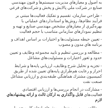
به اصول و معيارهاي مديريت سيستم‌ها و فنون مهندسي
صنايع در شركت ملي پالايش و پخش و شركت‌هاي فرعي
-
طراحي سازمان، تقسيم و تفكيك فعاليت‌ها مبتني بر
فرآيند نظام‌ها، روش‌ها و استانداردهاي عملياتي با
بهره‌گيري از معيارهاي مشخص مهندسي صنايع و تهيه و
تنظيم نمودارهاي سازماني متناسب با حجم فعاليت
-
تعيين حيطه مسئوليت‌ها و اختيارات بر اساس اهداف و
برنامه هاي مدون و مصوب
-
مطالعه و بررسي تنظيم و تاييد مجموعه وظايف و تعيين
حدود و ثغور اختيارات و مسئوليت‌هاي مشاغل
-
تجزيه و تحليل شرح وظايف، ارزيابي پايه‌ها و شرايط
احراز و رعايت هم‌طرازي پايه‌هاي تعيين شده از طريق
كميسيون مشترك هماهنگي طبقه‌بندي و ارزيابي مشاغل
صنعت نفت
-
مشاركت در انجام بررسي‌ها و ارزيابي اقتصادي
فعاليت‌هاي
قابل واگذاري به اركان ثالث و ارائه پيشنهادهاي
لازم
-
مطالعه، بررسي و تنظيم روش‌هاي انجام كار و حصول