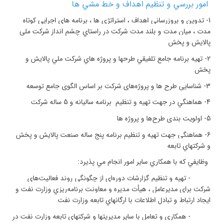
امور بررسي و تنظيم اهداف و خط مشي ها
1-
تدوين و بروزرساني اهداف ، استراتژي ها ، برنامه هاي اجرايي كوتاه
مدت ، ميان مدت و بلند مدت شركت در راستاي
چشم انداز
شرکت ملی
پالایش و پخش
2-
تهيه برنامه جامع تلفيقي طرحها و پروژه هاي شركت ملي پالايش و
پخش
3-
شناسایی طرح ها و پروژه
های شرکت بر اساس الگوی جامع توسعه
4-
هماهنگي در جهت تهيه و تنظيم برنامه ساليانه و 5 ساله شركت
5-
اولویت بندی طرح
ها و پروژه ها
6-
هماهنگي جهت تهيه و تنظيم برنامه پنج ساله صنعت پالايش و پخش
و شركتهاي تابعه
وظايفي كه با همكاري ساير امور انجام مي پذيرد
:
-
تهيه و تنظيم گزارشات دوره‌اي از چگونگي روند فعاليت‌هاي
شركت براي مديرعامل ، هيأت مديره و معاونت برنامه‌ريزي وزارت نفت و
ايجاد ارتباط و تبادل اطلاعات با ارگانهاي تابعه وزارت نفت
-
همكاري و تعامل با ساير مديريت‏ها و شركت‏هاي تابعه وزارت نفت در