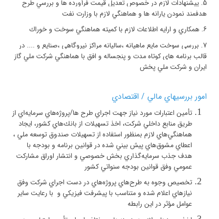
5.
پيشنهادات لازم در خصوص تعديل قيمت فرآورده ها و بررسي طرح
هدفمند نمودن يارانه ها و هماهنگي لازم با وزارت نفت
6.
همكاري و ارايه اطلاعات لازم با كميته هماهنگي سوخت و خوراك
7.
بررسي سوخت مايع ماهيانه ،‌ساليانه مراكز نيروگاهي ،‌صنايع و .... در
قالب برنامه هاي كوتاه مدت و پنجساله و افق با هماهنگي شركت ملي گاز
ايران و شركت ملي پخش
امور بررسيهاي مالي / اقتصادي
تأمين اعتبارات مورد نياز جهت اجراي طرح ها/پروژه‌هاي سرمايه‌اي از
طريق منابع داخلي شركت، اخذ تسهيلات از بانك‌هاي كشور، ايجاد
هماهنگي‌هاي لازم بمنظور استفاده از تسهيلات صندوق توسعه ملي ،
اعطاي مشوق‌هاي پيش بيني شده در قوانين برنامه و بودجه با
هدف جذب سرمايه‌گذاري بخش خصوصي و انتشار اوراق مشاركت
عمومي وفق قوانين بودجه سنواتي كشور
تخصيص وجوه به طرح‌هاي پروژه‌هاي در دست اجراي شركت وفق
نيازهاي اعلام شده و متناسب با پيشرفت فيزيكي و با رعايت ساير
عوامل مؤثر در اين رابطه