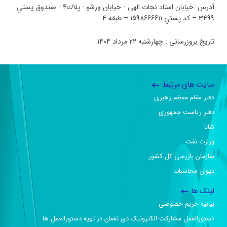
آدرس
:
خيابان استاد نجات الهي - خيابان ورشو - پلاك4 - صندوق پستي
3499 – كد پستي 1598666611 – طبقه 4
تاریخ بروزرسانی : چهارشنبه 22 مرداد 1404
سایت های مرتبط
دفتر مقام معظم رهبری
دفتر ریاست جمهوری
شانا
وزارت نفت
سازمان بازرسی کل کشور
دیوان محاسبات
لینک ها
بیانیه حریم خصوصی
دستورالعمل مشارکت الکترونیک ذی نفعان در تهیه دستورالعمل ها