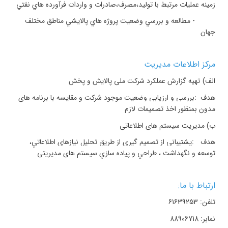
زمينه عمليات مرتبط با توليد،مصرف،صادرات و واردات فرآورده هاي نفتي
-
مطالعه و بررسي وضعيت پروژه هاي پالايشي مناطق مختلف
جهان
مركز اطلاعات مديريت
الف)
تهیه گزارش عملکرد شرکت ملی پالایش و پخش
هدف
:
بررسی و ارزیابی وضعیت موجود شرکت و مقایسه با برنامه های
مدون بمنظور اخذ تصمیمات لازم
ب) مدیریت سیستم های اطلاعاتی
هدف
:
پشتيباني از تصميم گيري از طريق تحليل نيازهاي اطلاعاتي،
توسعه و نگهداشت ، طراحي و پياده سازي سیستم های مدیریتی
ارتباط با ما
:
تلفن: 61639253
نمابر: 88906718