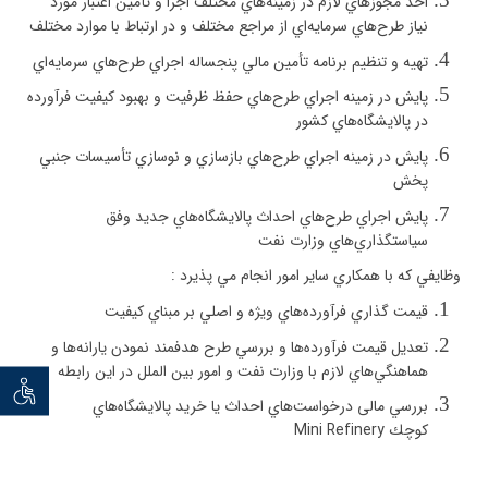
اخذ مجوزهاي لازم در زمينه‌هاي مختلف اجرا و تأمين اعتبار مورد
نياز طرح‌هاي سرمايه‌اي از مراجع مختلف و در ارتباط با موارد مختلف
تهيه و تنظيم برنامه تأمين مالي پنجساله اجراي طرح‌هاي سرمايه‌اي
پايش در زمينه اجراي طرح‌هاي حفظ ظرفيت و بهبود كيفيت فرآورده
در پالايشگاه‌هاي كشور
پايش در زمينه اجراي طرح‌هاي بازسازي و نوسازي تأسيسات جنبي
پخش
پايش اجراي طرح‌هاي احداث پالايشگاه‌هاي جديد وفق
سياستگذاري‌هاي وزارت نفت
وظايفي كه با همكاري ساير امور انجام مي پذيرد
:
قيمت گذاري فرآورده‌هاي ويژه و اصلي بر مبناي كيفيت
تعديل قيمت فرآورده‌ها و بررسي طرح هدفمند نمودن يارانه‌ها و
هماهنگي‌هاي لازم با وزارت نفت و امور بين الملل در اين رابطه
توان خو
بررسي
مالی
درخواست‌هاي احداث يا خريد پالايشگاه‌هاي
كوچك
Mini Refinery