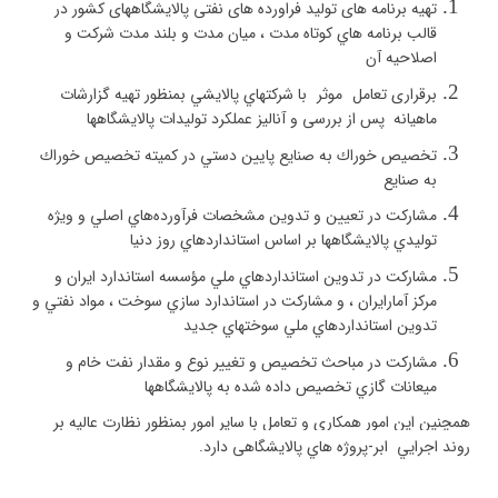
تهيه برنامه های
تولید فراورده های نفتی پالایشگاههای کشور در
قالب
برنامه هاي كوتاه مدت ، ميان مدت و بلند مدت شركت و
اصلاحيه آن
برقراری تعامل
موثر
با شركتهاي پالايشي بمنظور تهيه گزارشات
ماهيانه پس از بررسی و آنالیز عملکرد تولیدات پالایشگاهها
تخصيص خوراك به صنايع پايين دستي در كميته تخصيص خوراك
به صنايع
مشاركت در تعيين و تدوين مشخصات فرآورده‌هاي اصلي و ويژه
توليدي پالايشگاهها بر اساس استانداردهاي روز دنيا
مشاركت در تدوين استانداردهاي ملي مؤسسه استاندارد ايران و
مركز آمارايران ، و مشاركت در استاندارد سازي سوخت ، مواد نفتي و
تدوين استانداردهاي ملي سوختهاي جديد
مشاركت در مباحث تخصيص و تغيير نوع و مقدار نفت خام و
ميعانات گازي تخصيص داده شده به پالايشگاهها
همچنین این امور همکاری و تعامل با سایر امور بمنظور نظارت عالیه بر
روند اجرايي ابر-پروژه هاي پالایشگاهی دارد.