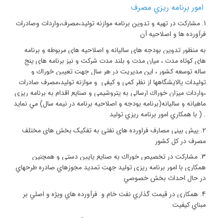
امور برنامه ريزي مصرف
1.
مشاركت در تهيه و تدوين برنامه موازنه توليد،مصرف،واردات وصادرات
فرآورده ها و اصلاحيه آن
به منظور تدوين بودجه هاي ساليانه و اصلاحيه هاي مربوطه و برنامه
هاي كوتاه مدت ، ميان مدت و بلند مدت شركت و نيز برنامه هاي پنج
ساله توسعه كشور ، اين مديريت در هر سال جهت تعيين خوراك و
توليدات پالايشگاهها از نظر كمي و كيفي و موازنه توليد،مصرف صادرات
،واردات ميزان خوراك ارسالي به پتروشيمي و صنايع اقدام به برنامه ريزي
ماهيانه و ساليانه(برنامه بودجه و اصلاحيه برنامه در نيمه سال) مي نمايد
. ( با همكاري امور برنامه ريزي توليد
2.
پیش بینی مصارف فراورده های نفتی به تفکیک بخش های مختلف
مصرف در کل کشور
3.
مشاركت در تخصيص خوراك به صنايع پايين دستي و همچنين
همكاري با امور برنامه ريزي توليد جهت تمديد مجوزهاي صادره طرحهاي
در حال احداث بخش خصوصي
4.
همكاري در قيمت گذاري نفت خام و فرآورده هاي ويژه و اصلي بر
مبناي كيفيت