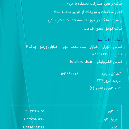
بیانیه راهبرد مشارکت دستگاه با مردم
اخبار مناقصات و مزایدات از طریق سامانه ستاد
راهبرد دستگاه در حوزه توسعه خدمات الکترونیکی
بیانیه توافق سطح خدمت
تماس با ما
آدرس :‌ تهران - خیابان استاد نجات اللهی - خیابان ورشو - پلاک ۴
تلفن :‌ 9-88928220
آدرس الکترونیکی :‌ info[at]niordc.ir
163692208
آمار کل بازدید
227
بازديد امروز
تمام کاربران آنلاين
(
6
)
گزارش آمار سایت - خلاصه
IP کاربر
216.73.216.25
مرورگر کاربر
Chrome 131.0
کشور
United States