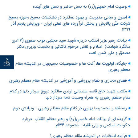
وصیت امام خمینی(ره) به نسل حاضر و نسل های آینده
اصول و مبانی مدیریت و بهبود عملکرد در تشکیلات بسیج ،حوزه بسیج
شرکت ملّی پالایش و پخش فرآورده های نفتی ایران - ویرایش پنجم آذر
1399
بیانات رهبر عزیز انقلاب درباره شهید سید مجتبی نواب صفوی (27دی
سالگرد شهادت) اسلام و نقش مرحوم کاشانی و نخست وزیری دکتر
مصدق و ملی شدن نفت
توان خو
جایگاه، اولویت ها، آفت ها و خصوصیات بسیجیان در اندیشه مقام
معظم رهبری
فضای مجازی و نظام پرورشی و آموزشی در اندیشه مقام معظم رهبری
مکتب شهید حاج قاسم سلیمانی اولین سالگرد عروج سردار دلها در کلام
مقام معظم رهبری به همراه وصیت نامه سردار دلها
رضاشاه و محمدرضا پهلوی در کلام مقام معظم رهبری - ویرایش دوم
گزیده ای از بیانات امام خمینی(ره) و رهبر معظم انقلاب درباره
حکومت اسلامی و ولی فقیه - مجموعه 34ام
فرآیند انتخابات در اندیشه مقام معظم رهبری1