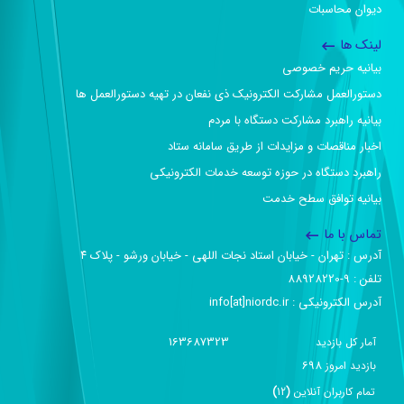
دیوان محاسبات
لینک ها
بیانیه حریم خصوصی
دستورالعمل مشارکت الکترونیک ذی نفعان در تهیه دستورالعمل ها
بیانیه راهبرد مشارکت دستگاه با مردم
اخبار مناقصات و مزایدات از طریق سامانه ستاد
راهبرد دستگاه در حوزه توسعه خدمات الکترونیکی
بیانیه توافق سطح خدمت
تماس با ما
آدرس :‌ تهران - خیابان استاد نجات اللهی - خیابان ورشو - پلاک ۴
تلفن :‌ 9-88928220
آدرس الکترونیکی :‌ info[at]niordc.ir
163687323
آمار کل بازدید
698
بازديد امروز
تمام کاربران آنلاين
(
12
)