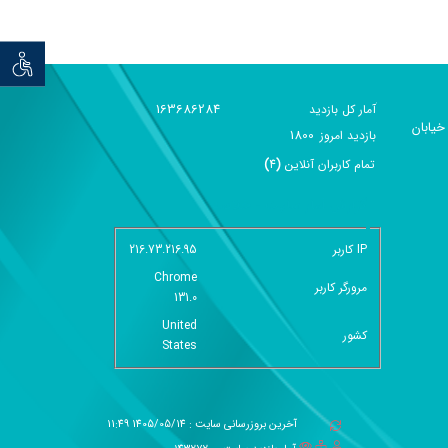
توان خو
163686284
آمار کل بازدید
خیابان
1800
بازديد امروز
تمام کاربران آنلاين
(
4
)
گزارش آمار سایت - خلاصه
IP کاربر
216.73.216.95
Chrome
مرورگر کاربر
131.0
United
کشور
States
آخرین بروزرسانی سایت : 1405/05/14 11:49