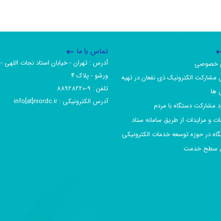
تماس با ما
آدرس :‌ تهران - خیابان استاد نجات اللهی - 
یم خصوصی
ورشو - پلاک ۴
 مشارکت الکترونیک ذی نفعان در تهیه
تلفن :‌ 9-88928220
 ها
آدرس الکترونیکی :‌ info[at]niordc.ir
رد مشارکت دستگاه با مردم
ات و مزایدات از طریق سامانه ستاد
گاه در حوزه توسعه خدمات الکترونیکی
افق سطح خدمت