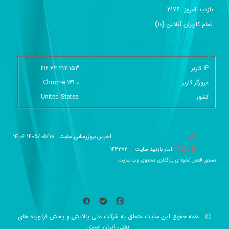
2176
بازديد امروز
تمام کاربران آنلاين
(
10
)
گزارش آمار سایت - خلاصه
IP کاربر
216.73.217.153
مرورگر کاربر
Chrome 131.0
کشور
United States
آخرین بروزرسانی سایت : 1405/05/18 14:06
آمار بازدید سایت :
143272
دستور العمل نحوه ی بارگذاری محتوی وب سایت
همه حقوق این سایت متعلق به شرکت ملی پالایش و پخش فرآورده های
نفتی ایران است.