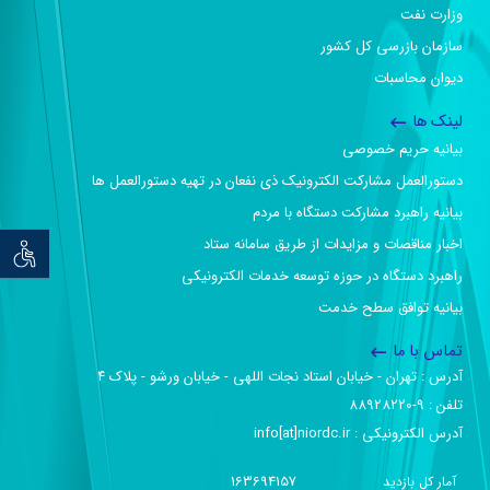
وزارت نفت
سازمان بازرسی کل کشور
دیوان محاسبات
لینک ها
بیانیه حریم خصوصی
دستورالعمل مشارکت الکترونیک ذی نفعان در تهیه دستورالعمل ها
بیانیه راهبرد مشارکت دستگاه با مردم
اخبار مناقصات و مزایدات از طریق سامانه ستاد
توان خو
راهبرد دستگاه در حوزه توسعه خدمات الکترونیکی
بیانیه توافق سطح خدمت
تماس با ما
آدرس :‌ تهران - خیابان استاد نجات اللهی - خیابان ورشو - پلاک ۴
تلفن :‌ 9-88928220
آدرس الکترونیکی :‌ info[at]niordc.ir
163694157
آمار کل بازدید