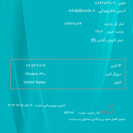
تلفن :‌ 9-88928220
آدرس الکترونیکی :‌ info[at]niordc.ir
163691074
آمار کل بازدید
2602
بازديد امروز
تمام کاربران آنلاين
(
9
)
گزارش آمار سایت - خلاصه
IP کاربر
216.73.217.92
مرورگر کاربر
Chrome 131.0
کشور
United States
آخرین بروزرسانی سایت : 1405/05/17 13:23
آمار بازدید سایت :
143272
دستور العمل نحوه ی بارگذاری محتوی وب سایت