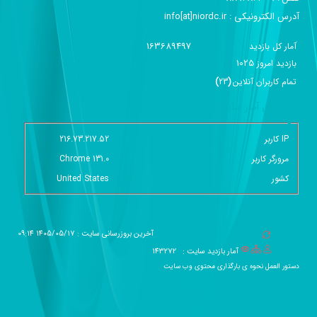
آدرس الکترونیکی :‌ info[at]niordc.ir
163689497
آمار کل بازدید
1025
بازديد امروز
تمام کاربران آنلاين
(
23
)
گزارش آمار سایت - خلاصه
IP کاربر
216.73.217.52
مرورگر کاربر
Chrome 131.0
کشور
United States
آخرین بروزرسانی سایت : 1405/05/17 09:14
آمار بازدید سایت :
143272
دستور العمل نحوه ی بارگذاری محتوی وب سایت