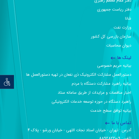
دفتر مقام معظم رهبری
دفتر ریاست جمهوری
شانا
وزارت نفت
سازمان بازرسی کل کشور
دیوان محاسبات
لینک ها
بیانیه حریم خصوصی
دستورالعمل مشارکت الکترونیک ذی نفعان در تهیه دستورالعمل ها
توان خو
بیانیه راهبرد مشارکت دستگاه با مردم
اخبار مناقصات و مزایدات از طریق سامانه ستاد
راهبرد دستگاه در حوزه توسعه خدمات الکترونیکی
بیانیه توافق سطح خدمت
تماس با ما
آدرس :‌ تهران - خیابان استاد نجات اللهی - خیابان ورشو - پلاک ۴
تلفن :‌ 9-88928220