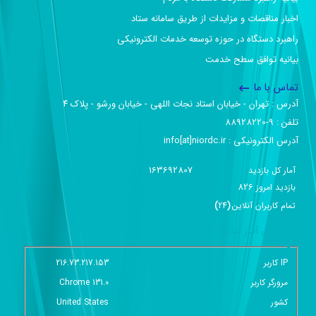
اخبار مناقصات و مزایدات از طریق سامانه ستاد
راهبرد دستگاه در حوزه توسعه خدمات الکترونیکی
بیانیه توافق سطح خدمت
تماس با ما
آدرس :‌ تهران - خیابان استاد نجات اللهی - خیابان ورشو - پلاک ۴
تلفن :‌ 9-88928220
آدرس الکترونیکی :‌ info[at]niordc.ir
163692807
آمار کل بازدید
826
بازديد امروز
تمام کاربران آنلاين
(
24
)
گزارش آمار سایت - خلاصه
IP کاربر
216.73.217.153
مرورگر کاربر
Chrome 131.0
کشور
United States