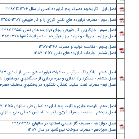
فصل اول - تاريخچه مصرف پنج فرآورده اصلي از سال 1306 تا 1387
فصل دوم - مصرف فراورده هاي نفتي انرژي زا و گاز طبيعي 1387-1355
فصل سوم - جايگزيني گاز طبيعي بجاي فرآورده هاي نفتي 1355-1387
فصل چهارم - خوراك و توليد چهار فرآورده عمده پالايشگاهها 1378-1387
فصل پنجم - مقايسه توليد و مصرف 1368-1387
فصل ششم - واردات فراورده هاي نفتي 1357-1387
فصل هفتم - بانكرينگ،سوآپ و صادرات فراورده هاي نفتي از ابتداي 1383 تا 1387
فصل هشتم - عملكرد راه اندازي و بهره برداري از جايگاههاي دومنظوره CNG تا پايان سال 1387
فصل نهم- مصرف نفت سفيد، نفتگاز، نفتكوره در بخشهاي مختلف مصرف در
فصل دهم - قيمت جاري و ثابت پنج فراورده اصلي طي سالهاي 1355-1387
فصل يازدهم - مقايسه مصرف انرژي با توليد ناخالص داخلي طي سالهاي 1351-1386
فصل دوازدهم - مصرف گاز طبيعي استانها در سالهاي 1386-1387
فصل سيزدهم - مصرف سوخت نيروگاهها در سال 1387