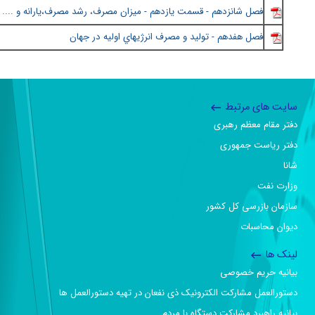
فصل شانزدهم - قسمت يازدهم - ميزان مصرف، رشد مصرف،يارانه و .... د
فصل هفدهم - توليد و مصرف انرژيهاي اوليه در جهان
سایت های مرتبط
دفتر مقام معظم رهبری
دفتر ریاست جمهوری
شانا
وزارت نفت
سازمان بازرسی کل کشور
دیوان محاسبات
لینک ها
بیانیه حریم خصوصی
دستورالعمل مشارکت الکترونیک ذی نفعان در تهیه دستورالعمل ها
بیانیه راهبرد مشارکت دستگاه با مردم