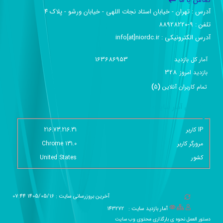
تماس با ما
آدرس :‌ تهران - خیابان استاد نجات اللهی - خیابان ورشو - پلاک ۴
تلفن :‌ 9-88928220
آدرس الکترونیکی :‌ info[at]niordc.ir
163686953
آمار کل بازدید
328
بازديد امروز
تمام کاربران آنلاين
(
5
)
گزارش آمار سایت - خلاصه
IP کاربر
216.73.216.31
مرورگر کاربر
Chrome 131.0
کشور
United States
آخرین بروزرسانی سایت : 1405/05/16 07:44
آمار بازدید سایت :
143272
دستور العمل نحوه ی بارگذاری محتوی وب سایت