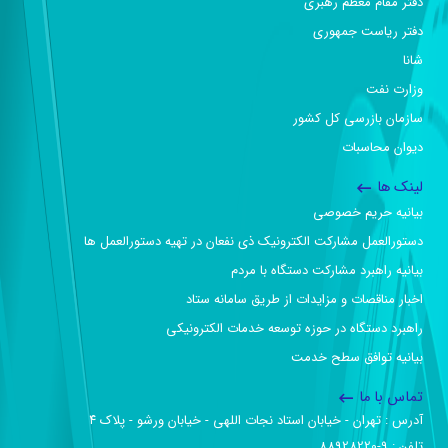
دفتر مقام معظم رهبری
دفتر ریاست جمهوری
شانا
وزارت نفت
سازمان بازرسی کل کشور
دیوان محاسبات
لینک ها
بیانیه حریم خصوصی
دستورالعمل مشارکت الکترونیک ذی نفعان در تهیه دستورالعمل ها
بیانیه راهبرد مشارکت دستگاه با مردم
اخبار مناقصات و مزایدات از طریق سامانه ستاد
راهبرد دستگاه در حوزه توسعه خدمات الکترونیکی
بیانیه توافق سطح خدمت
تماس با ما
آدرس :‌ تهران - خیابان استاد نجات اللهی - خیابان ورشو - پلاک ۴
تلفن :‌ 9-88928220