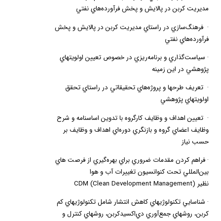
مديريت كربن در پالايش و پخش فرآورده‌هاي نفتي
·
فرهنگ‌سازي در راستاي مديريت كربن در پالايش و پخش
فرآورده‌هاي نفتي
·
سياست‌گذاري و برنامه‌ريزي در خصوص تعيين اولويتهاي
پژوهشي در اين زمينه
·
تعريف طرحها و پروژه‌هاي تحقيقاتي در راستاي تحقق
اولويتهاي پژوهشي
·
تعيين اهداف و وظايف كارگروه با تدوين اساسنامه و شرح
وظايف اعضاي گروه و بازنگري دوره‌اي اهداف و وظايف بر
حسب نياز
·
فراهم كردن مقدمات ضروري براي بهره‌گيري از فرصت هاي
بين‌المللي تحت كنوانسيون تغييرات آب و هوا
نظير
(Clean Development Management)
CDM
·
شناسايي تكنولوژيهاي كاهش انتشار شامل تكنولوژيهاي كم
كربن، روشهاي جمع‌آوري دي‌اكسيد‌كربن، روشهاي كنترل و