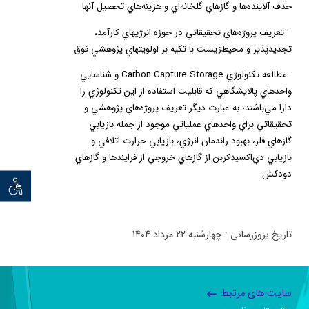
حذف آلاينده‌ها و گازهاي گلخانه‌اي و هزينه‌هاي تحصيل آنها
·
تعريف پروژه‌هاي تحقيقاتي در حوزه انرژيهاي كارآمد،
تجديدپذير و محيط‌زيست با تكيه بر اولويتهاي پژوهشي فوق
·
مطالعه تكنولوژي
Carbon Capture Storage
و شناسايي
واحدهاي پالايشگاهي كه قابليت استفاده از اين تكنولوژي را
دارا مي‌باشند، به عبارت ديگر تعريف پروژه‌هاي پژوهشي و
تحقيقاتي براي واحدهاي عملياتي موجود از جمله بازيابي
گازهاي فلر، بهبود راندمان انرژي، بازيابي حرارت اتلافي و
بازيابي دي‌اكسيد‌كربن از گازهاي خروجي از فرايندها و گازهاي
دودكش
توان خو
تاریخ بروزرسانی : چهارشنبه 22 مرداد 1404
سایت های مرتبط