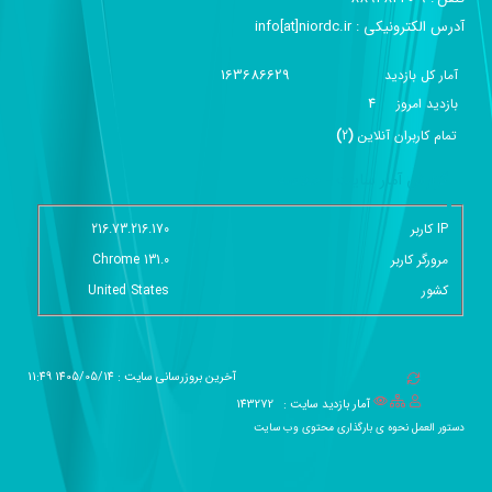
آدرس الکترونیکی :‌ info[at]niordc.ir
163686629
آمار کل بازدید
4
بازديد امروز
تمام کاربران آنلاين
(
2
)
گزارش آمار سایت - خلاصه
IP کاربر
216.73.216.170
مرورگر کاربر
Chrome 131.0
کشور
United States
آخرین بروزرسانی سایت : 1405/05/14 11:49
آمار بازدید سایت :
143272
دستور العمل نحوه ی بارگذاری محتوی وب سایت