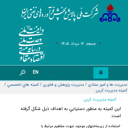
جمعه, 16 مرداد 1405
EN
مدیریت ها و امور ستادی
/
مدیریت پژوهش و فناوری
/
کمیته هاي تخصصي
/
كميته مديريت كربن
کمیته مدیریت کربن
اين كميته به منظور دستيابي به اهداف ذيل شكل گرفته
است:
·
استفاده از زير‌ساختهاي موجود جهت مفاهيم مرتبط با