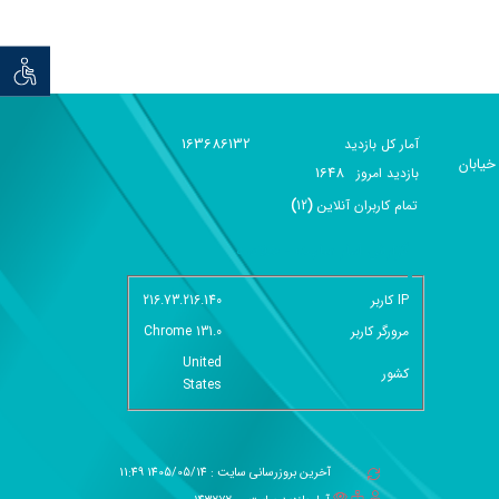
توان خو
163686132
آمار کل بازدید
خیابان
1648
بازديد امروز
تمام کاربران آنلاين
(
12
)
گزارش آمار سایت - خلاصه
IP کاربر
216.73.216.140
مرورگر کاربر
Chrome 131.0
United
کشور
States
آخرین بروزرسانی سایت : 1405/05/14 11:49