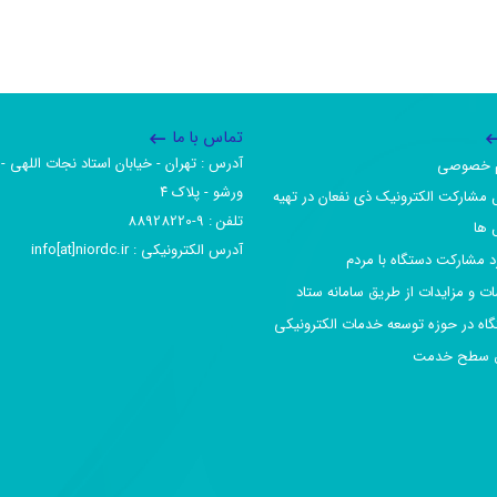
تماس با ما
آدرس :‌ تهران - خیابان استاد نجات اللهی - 
یم خصوصی
ورشو - پلاک ۴
 مشارکت الکترونیک ذی نفعان در تهیه
تلفن :‌ 9-88928220
 ها
آدرس الکترونیکی :‌ info[at]niordc.ir
رد مشارکت دستگاه با مردم
ات و مزایدات از طریق سامانه ستاد
گاه در حوزه توسعه خدمات الکترونیکی
افق سطح خدمت