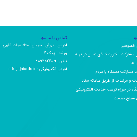
تماس با ما
آدرس :‌ تهران - خیابان استاد نجات اللهی - 
یم خصوصی
ورشو - پلاک ۴
 مشارکت الکترونیک ذی نفعان در تهیه
تلفن :‌ 9-88928220
 ها
آدرس الکترونیکی :‌ info[at]niordc.ir
رد مشارکت دستگاه با مردم
ات و مزایدات از طریق سامانه ستاد
گاه در حوزه توسعه خدمات الکترونیکی
افق سطح خدمت