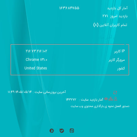
163684755
آمار کل بازدید
271
بازديد امروز
تمام کاربران آنلاين
(
8
)
گزارش آمار سایت - خلاصه
IP کاربر
216.73.216.102
مرورگر کاربر
Chrome 131.0
کشور
United States
آخرین بروزرسانی سایت : 1405/05/14 11:49
آمار بازدید سایت :
143272
دستور العمل نحوه ی بارگذاری محتوی وب سایت