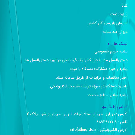
شانا
وزارت نفت
سازمان بازرسی کل کشور
دیوان محاسبات
لینک ها
بیانیه حریم خصوصی
دستورالعمل مشارکت الکترونیک ذی نفعان در تهیه دستورالعمل ها
بیانیه راهبرد مشارکت دستگاه با مردم
اخبار مناقصات و مزایدات از طریق سامانه ستاد
راهبرد دستگاه در حوزه توسعه خدمات الکترونیکی
بیانیه توافق سطح خدمت
تماس با ما
آدرس :‌ تهران - خیابان استاد نجات اللهی - خیابان ورشو - پلاک ۴
تلفن :‌ 9-88928220
آدرس الکترونیکی :‌ info[at]niordc.ir