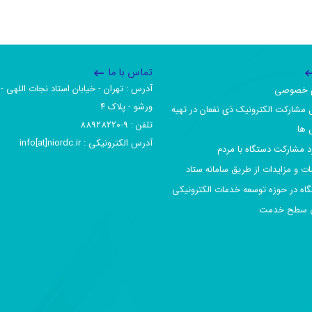
تماس با ما
آدرس :‌ تهران - خیابان استاد نجات اللهی - 
یم خصوصی
ورشو - پلاک ۴
 مشارکت الکترونیک ذی نفعان در تهیه
تلفن :‌ 9-88928220
 ها
آدرس الکترونیکی :‌ info[at]niordc.ir
رد مشارکت دستگاه با مردم
ات و مزایدات از طریق سامانه ستاد
گاه در حوزه توسعه خدمات الکترونیکی
افق سطح خدمت