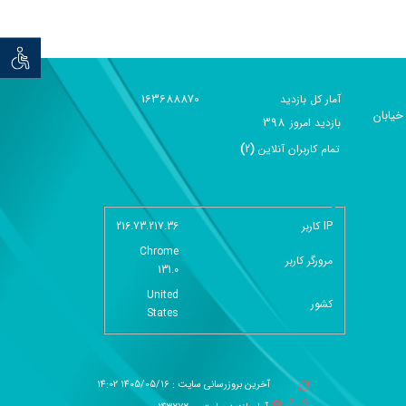
توان خو
163688870
آمار کل بازدید
خیابان
398
بازديد امروز
تمام کاربران آنلاين
(
2
)
گزارش آمار سایت - خلاصه
IP کاربر
216.73.217.36
Chrome
مرورگر کاربر
131.0
United
کشور
States
آخرین بروزرسانی سایت : 1405/05/16 14:02