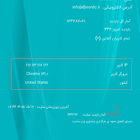
آدرس الکترونیکی :‌ info[at]niordc.ir
163687061
آمار کل بازدید
436
بازديد امروز
تمام کاربران آنلاين
(
7
)
گزارش آمار سایت - خلاصه
IP کاربر
216.73.216.122
مرورگر کاربر
Chrome 131.0
کشور
United States
آخرین بروزرسانی سایت : 1405/05/16 07:44
آمار بازدید سایت :
143272
دستور العمل نحوه ی بارگذاری محتوی وب سایت