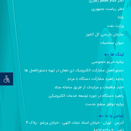
دفتر مقام معظم رهبری
دفتر ریاست جمهوری
شانا
وزارت نفت
سازمان بازرسی کل کشور
دیوان محاسبات
لینک ها
بیانیه حریم خصوصی
دستورالعمل مشارکت الکترونیک ذی نفعان در تهیه دستورالعمل ها
بیانیه راهبرد مشارکت دستگاه با مردم
توان خو
اخبار مناقصات و مزایدات از طریق سامانه ستاد
راهبرد دستگاه در حوزه توسعه خدمات الکترونیکی
بیانیه توافق سطح خدمت
تماس با ما
آدرس :‌ تهران - خیابان استاد نجات اللهی - خیابان ورشو - پلاک ۴
تلفن :‌ 9-88928220