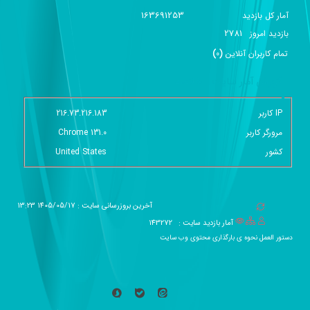
163691253
آمار کل بازدید
2781
بازديد امروز
تمام کاربران آنلاين
(
0
)
گزارش آمار سایت - خلاصه
IP کاربر
216.73.216.183
مرورگر کاربر
Chrome 131.0
کشور
United States
آخرین بروزرسانی سایت : 1405/05/17 13:23
آمار بازدید سایت :
143272
دستور العمل نحوه ی بارگذاری محتوی وب سایت