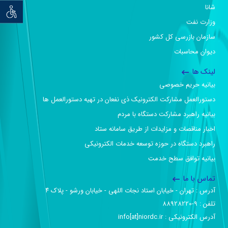
شانا
توان خو
وزارت نفت
سازمان بازرسی کل کشور
دیوان محاسبات
لینک ها
بیانیه حریم خصوصی
دستورالعمل مشارکت الکترونیک ذی نفعان در تهیه دستورالعمل ها
بیانیه راهبرد مشارکت دستگاه با مردم
اخبار مناقصات و مزایدات از طریق سامانه ستاد
راهبرد دستگاه در حوزه توسعه خدمات الکترونیکی
بیانیه توافق سطح خدمت
تماس با ما
آدرس :‌ تهران - خیابان استاد نجات اللهی - خیابان ورشو - پلاک ۴
تلفن :‌ 9-88928220
آدرس الکترونیکی :‌ info[at]niordc.ir