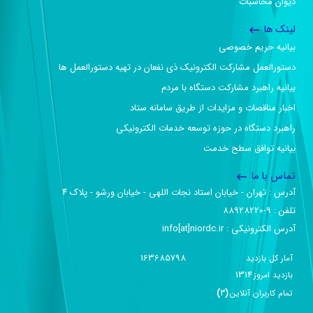
دیوان محاسبات
لینک ها
بیانیه حریم خصوصی
دستورالعمل مشارکت الکترونیک ذی نفعان در تهیه دستورالعمل ها
بیانیه راهبرد مشارکت دستگاه با مردم
اخبار مناقصات و مزایدات از طریق سامانه ستاد
راهبرد دستگاه در حوزه توسعه خدمات الکترونیکی
بیانیه توافق سطح خدمت
تماس با ما
آدرس :‌ تهران - خیابان استاد نجات اللهی - خیابان ورشو - پلاک ۴
تلفن :‌ 9-88928220
آدرس الکترونیکی :‌ info[at]niordc.ir
163685798
آمار کل بازدید
1314
بازديد امروز
تمام کاربران آنلاين
(
3
)