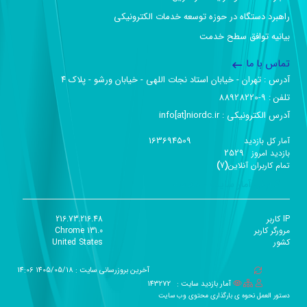
راهبرد دستگاه در حوزه توسعه خدمات الکترونیکی
بیانیه توافق سطح خدمت
تماس با ما
آدرس :‌ تهران - خیابان استاد نجات اللهی - خیابان ورشو - پلاک ۴
تلفن :‌ 9-88928220
آدرس الکترونیکی :‌ info[at]niordc.ir
163694509
آمار کل بازدید
2529
بازديد امروز
تمام کاربران آنلاين
(
7
)
گزارش آمار سایت - خلاصه
IP کاربر
216.73.216.48
مرورگر کاربر
Chrome 131.0
کشور
United States
آخرین بروزرسانی سایت : 1405/05/18 14:06
آمار بازدید سایت :
143272
دستور العمل نحوه ی بارگذاری محتوی وب سایت