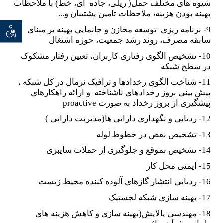
شیوه های مختلف حمل( ریلی، جاده ای، خط) با ملاحظات
بهینه بودن هزینه، ملاحظات تامین پشتیبان و...
9- برنامه ریزی توسعه مخازن و جانمایی بهینه بر مبنای
توان خو
سابقه مصرف، روند رشد جمعیت، حوزه اشتغال
10- تشخیص الگوی رفتاری کاربران، تعیین رفتار مشکوک
در سطح شبکه
11- شناخت الگوی رخدادها و ترافیک نرمال در کل شبکه ،
پیش بینی بروز رخدادهای ناشناخته و ارائه راهکارهای
پیشگیری از بروز رخداد به صورت
proactive
12- ردیابی و نگهداری دارایی ها(مدیریت دارایی )
13- تشخیص نقص در خطوط لوله
14- تشخیص بموقع و جلوگیری از حملات سایبری
15- ایمنی محل کار
16- ردیابی انتشار گازهای آلوده کننده محیط زیست
17- بهینه سازی شبکه لجستیک
18- مهندسی پالایش(بهینه سازی و کاهش هزینه های