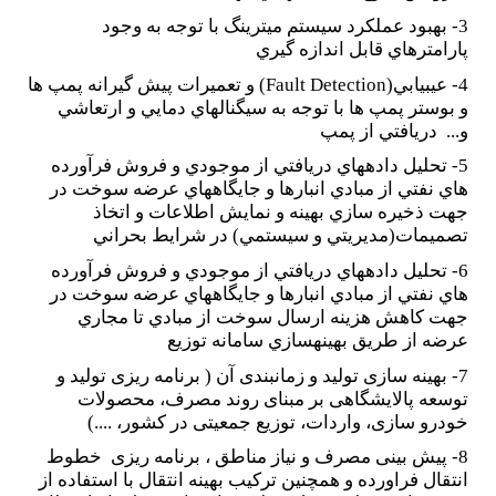
3- بهبود عملكرد سيستم ميترينگ با توجه به وجود
پارامترهاي قابل اندازه گيري
4- عيب­يابي(
Fault Detection
) و تعميرات پيش گيرانه پمپ ها
و بوستر پمپ ها با توجه به سيگنال­هاي دمايي و ارتعاشي
و... دريافتي از پمپ
5- تحليل داده­هاي دريافتي از موجودي و فروش فرآورده
هاي نفتي از مبادي انبارها و جايگاه­هاي عرضه سوخت در
جهت ذخيره سازي بهينه و نمايش اطلاعات و اتخاذ
تصميمات(مديريتي و سيستمي) در شرايط بحراني
6- تحليل داده­هاي دريافتي از موجودي و فروش فرآورده
هاي نفتي از مبادي انبارها و جايگاه­هاي عرضه سوخت در
جهت كاهش هزينه ارسال سوخت از مبادي تا مجاري
عرضه از طريق بهينه­سازي سامانه توزيع
7- بهینه سازی تولید و زمانبندی آن ( برنامه ریزی تولید و
توسعه پالایشگاهی بر مبنای روند مصرف، محصولات
خودرو سازی، واردات، توزیع جمعیتی در کشور، ....)
8- پیش بینی مصرف و نیاز مناطق ، برنامه ریزی خطوط
انتقال فراورده و همچنین ترکیب بهینه انتقال با استفاده از