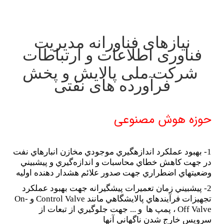
نیازهای فناورانه مدیریت
فناوری اطلاعات و ارتباطات
شرکت ملی پالایش و پخش
فرآورده های نفتی
حوزه هوش مصنوعی
1- بهبود عملكرد اندازه­گيري موجودي مخازن انبارهاي نفت
در جهت كاهش خطاي محاسبات و اندازه‌گيري و پيش­بيني
وضعيت­هاي اضطراري جهت صدور علائم هشدار دهنده اوليه
2- پيش­بيني زمان تعميرات پيشگيرانه جهت بهبود عملكرد
تجهيزات فرآيندهاي پالايشگاهي مانند ‍
Control Valve
و
On-
Off Valve
، پمپ ها و ... جهت جلوگيري از تبعات از
سرويس خارج شدن ناگهاني آنها