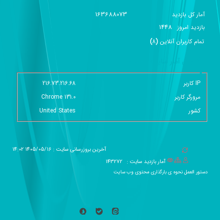
163688073
آمار کل بازدید
1448
بازديد امروز
تمام کاربران آنلاين
(
8
)
گزارش آمار سایت - خلاصه
IP کاربر
216.73.216.68
مرورگر کاربر
Chrome 131.0
کشور
United States
آخرین بروزرسانی سایت : 1405/05/16 14:02
آمار بازدید سایت :
143272
دستور العمل نحوه ی بارگذاری محتوی وب سایت