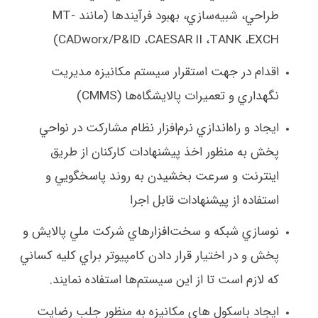
طراحي، شبيه‌سازي، بهبود فرآيندها (
مانند
MT-
)
CADworx/P&ID
،
CAESAR
II
،
TANK
،
EXCH
اقدام در جهت استقرار سيستم مكانيزه مديريت
نگهداري و تعميرات پالايشگاه‌ها (
CMMS
)
ايجاد و راه‌اندازي نرم‌افزار نظام مشاركت در نواحي
پخش به منظور اخذ پيشنهادات كاركنان از طريق
اينترنت و سرعت بخشيدن به روند پاسخگويي و
استفاده از پيشنهادات قابل اجرا
نوسازي شبكه و سخت‌افزارهاي شركت ملي پالايش و
پخش و در اختيار قرار دادن كامپيوتر براي كليه كساني
كه لازم است تا از اين سيستم‌ها استفاده نمايند.
ايجاد باسكول هاي مكانيزه به منظور جلب رضايت