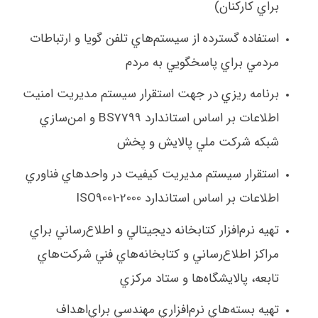
براي كاركنان)
استفاده گسترده از سيستم‌هاي تلفن گويا و ارتباطات
مردمي براي پاسخگويي به مردم
برنامه ريزي در جهت استقرار سيستم مديريت امنيت
اطلاعات بر اساس استاندارد
BS7799
و امن‌سازي
شبكه شركت ملي پالايش و پخش
استقرار سيستم مديريت كيفيت در واحدهاي فناوري
اطلاعات بر اساس استاندارد
ISO9001-2000
تهيه نرم‌افزار كتابخانه ديجيتالي و اطلاع‌رساني براي
مراكز اطلاع‌رساني و كتابخانه‌هاي فني شركت‌هاي
تابعه، پالايشگاه‌ها و ستاد مركزي
تهيه بسته‌هاي نرم‌افزاري مهندسي براي‌اهداف