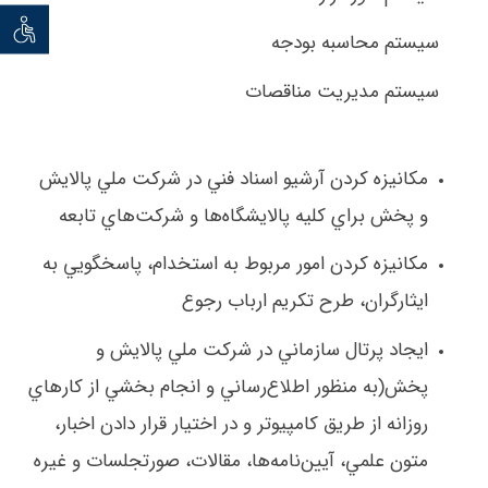
توان خو
سيستم محاسبه بودجه
سيستم مديريت مناقصات
مكانيزه كردن آرشيو اسناد فني در شركت ملي پالايش
و پخش براي كليه پالايشگاه‌ها و شركت‌هاي تابعه
مكانيزه كردن امور مربوط به استخدام، پاسخگويي به
ايثارگران، طرح تكريم ارباب رجوع
ايجاد پرتال سازماني در شركت ملي پالايش و
پخش(به منظور اطلاع‌رساني و انجام بخشي از كارهاي
روزانه از طريق كامپيوتر و در اختيار قرار دادن اخبار،
متون علمي، آيين‌نامه‌ها، مقالات، صورتجلسات و غيره