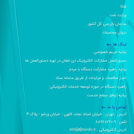
شانا
وزارت نفت
سازمان بازرسی کل کشور
دیوان محاسبات
لینک ها
بیانیه حریم خصوصی
دستورالعمل مشارکت الکترونیک ذی نفعان در تهیه دستورالعمل ها
بیانیه راهبرد مشارکت دستگاه با مردم
اخبار مناقصات و مزایدات از طریق سامانه ستاد
راهبرد دستگاه در حوزه توسعه خدمات الکترونیکی
بیانیه توافق سطح خدمت
تماس با ما
آدرس :‌ تهران - خیابان استاد نجات اللهی - خیابان ورشو - پلاک ۴
تلفن :‌ 9-88928220
آدرس الکترونیکی :‌ info[at]niordc.ir