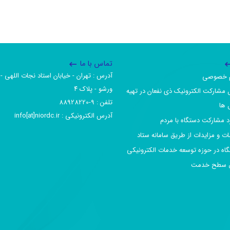
تماس با ما
آدرس :‌ تهران - خیابان استاد نجات اللهی - 
یم خصوصی
ورشو - پلاک ۴
 مشارکت الکترونیک ذی نفعان در تهیه
تلفن :‌ 9-88928220
 ها
آدرس الکترونیکی :‌ info[at]niordc.ir
رد مشارکت دستگاه با مردم
ات و مزایدات از طریق سامانه ستاد
گاه در حوزه توسعه خدمات الکترونیکی
افق سطح خدمت