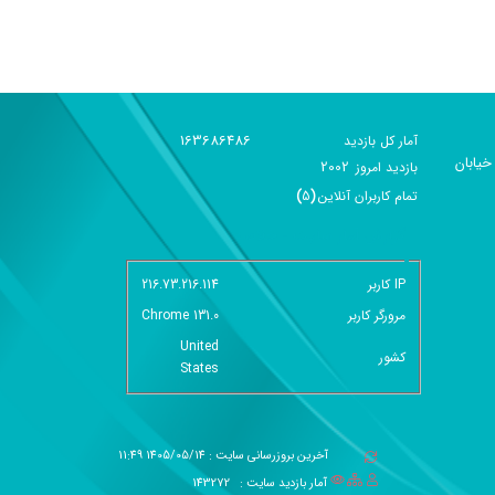
163686486
آمار کل بازدید
خیابان
2002
بازديد امروز
تمام کاربران آنلاين
(
5
)
گزارش آمار سایت - خلاصه
IP کاربر
216.73.216.114
مرورگر کاربر
Chrome 131.0
United
کشور
States
آخرین بروزرسانی سایت : 1405/05/14 11:49
آمار بازدید سایت :
143272