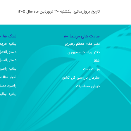
تاریخ بروزرسانی: یکشنبه 30 فروردین ماه سال 1405
سایت های مرتبط
لینک ها
دفتر مقام معظم رهبری
بیانیه حر
دستورالعمل
دفتر ریاست جمهوری
دستورالعمل
شانا
بیانیه راهب
وزارت نفت
اخبار مناقص
سازمان بازرسی کل کشور
راهبرد دست
دیوان محاسبات
بیانیه تو