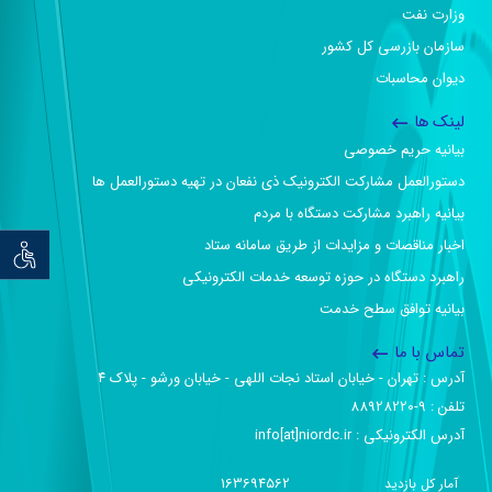
وزارت نفت
سازمان بازرسی کل کشور
دیوان محاسبات
لینک ها
بیانیه حریم خصوصی
دستورالعمل مشارکت الکترونیک ذی نفعان در تهیه دستورالعمل ها
بیانیه راهبرد مشارکت دستگاه با مردم
اخبار مناقصات و مزایدات از طریق سامانه ستاد
توان خو
راهبرد دستگاه در حوزه توسعه خدمات الکترونیکی
بیانیه توافق سطح خدمت
تماس با ما
آدرس :‌ تهران - خیابان استاد نجات اللهی - خیابان ورشو - پلاک ۴
تلفن :‌ 9-88928220
آدرس الکترونیکی :‌ info[at]niordc.ir
163694562
آمار کل بازدید