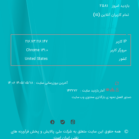
2581
بازديد امروز
تمام کاربران آنلاين
(
15
)
گزارش آمار سایت - خلاصه
IP کاربر
216.73.216.147
مرورگر کاربر
Chrome 131.0
کشور
United States
آخرین بروزرسانی سایت : 1405/05/18 14:06
آمار بازدید سایت :
143272
دستور العمل نحوه ی بارگذاری محتوی وب سایت
همه حقوق این سایت متعلق به شرکت ملی پالایش و پخش فرآورده های
نفتی ایران است.