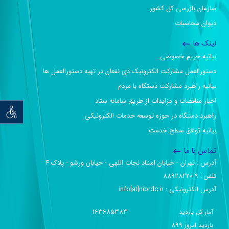
سازمان بازرسی کل کشور
دیوان محاسبات
لینک ها
بیانیه حریم خصوصی
دستورالعمل مشارکت الکترونیک ذی نفعان در تهیه دستورالعمل ها
بیانیه راهبرد مشارکت دستگاه با مردم
اخبار مناقصات و مزایدات از طریق سامانه ستاد
توان خو
راهبرد دستگاه در حوزه توسعه خدمات الکترونیکی
بیانیه توافق سطح خدمت
تماس با ما
آدرس :‌ تهران - خیابان استاد نجات اللهی - خیابان ورشو - پلاک ۴
تلفن :‌ 9-88928220
آدرس الکترونیکی :‌ info[at]niordc.ir
163685383
آمار کل بازدید
899
بازديد امروز