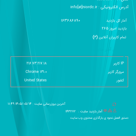
آدرس الکترونیکی :‌ info[at]niordc.ir
163686890
آمار کل بازدید
265
بازديد امروز
تمام کاربران آنلاين
(
3
)
گزارش آمار سایت - خلاصه
IP کاربر
216.73.217.18
مرورگر کاربر
Chrome 131.0
کشور
United States
آخرین بروزرسانی سایت : 1405/05/14 11:49
آمار بازدید سایت :
143272
دستور العمل نحوه ی بارگذاری محتوی وب سایت