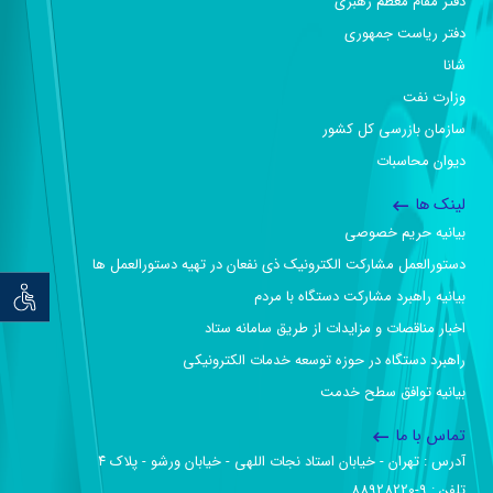
دفتر مقام معظم رهبری
دفتر ریاست جمهوری
شانا
وزارت نفت
سازمان بازرسی کل کشور
دیوان محاسبات
لینک ها
بیانیه حریم خصوصی
دستورالعمل مشارکت الکترونیک ذی نفعان در تهیه دستورالعمل ها
بیانیه راهبرد مشارکت دستگاه با مردم
توان خو
اخبار مناقصات و مزایدات از طریق سامانه ستاد
راهبرد دستگاه در حوزه توسعه خدمات الکترونیکی
بیانیه توافق سطح خدمت
تماس با ما
آدرس :‌ تهران - خیابان استاد نجات اللهی - خیابان ورشو - پلاک ۴
تلفن :‌ 9-88928220