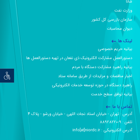
شانا
وزارت نفت
سازمان بازرسی کل کشور
دیوان محاسبات
لینک ها
بیانیه حریم خصوصی
دستورالعمل مشارکت الکترونیک ذی نفعان در تهیه دستورالعمل ها
بیانیه راهبرد مشارکت دستگاه با مردم
توان خو
اخبار مناقصات و مزایدات از طریق سامانه ستاد
راهبرد دستگاه در حوزه توسعه خدمات الکترونیکی
بیانیه توافق سطح خدمت
تماس با ما
آدرس :‌ تهران - خیابان استاد نجات اللهی - خیابان ورشو - پلاک ۴
تلفن :‌ 9-88928220
آدرس الکترونیکی :‌ info[at]niordc.ir