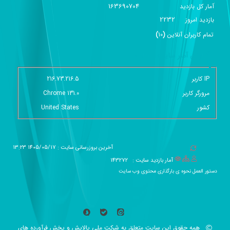
163690704
آمار کل بازدید
2232
بازديد امروز
تمام کاربران آنلاين
(
10
)
گزارش آمار سایت - خلاصه
IP کاربر
216.73.216.5
مرورگر کاربر
Chrome 131.0
کشور
United States
آخرین بروزرسانی سایت : 1405/05/17 13:23
آمار بازدید سایت :
143272
دستور العمل نحوه ی بارگذاری محتوی وب سایت
همه حقوق این سایت متعلق به شرکت ملی پالایش و پخش فرآورده های